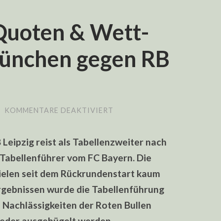
 Quoten & Wett-
München gegen RB
FÜR
/
KOMMENTARE DEAKTIVIERT
1.
BUNDESLIGA
QUOTEN
 Leipzig reist als Tabellenzweiter nach
&
WETT-
 Tabellenführer vom FC Bayern. Die
TIPP
BAYERN
pielen seit dem Rückrundenstart kaum
MÜNCHEN
GEGEN
rgebnissen wurde die Tabellenführung
RB
LEIPZIG
h Nachlässigkeiten der Roten Bullen
wieder ausgebügelt werden.