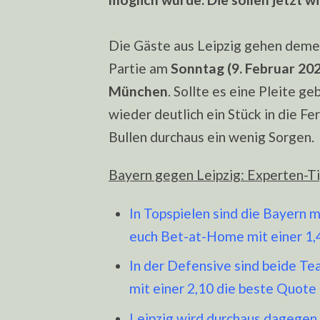
Die Gäste aus Leipzig gehen deme
Partie am
Sonntag (9. Februar 202
München
. Sollte es eine Pleite g
wieder deutlich ein Stück in die F
Bullen durchaus ein wenig Sorgen.
Bayern gegen Leipzig: Experten-Ti
In Topspielen sind die Bayern m
euch Bet-at-Home mit einer 1,
In der Defensive sind beide Te
mit einer 2,10 die beste Quote
Leipzig wird durchaus dagegen