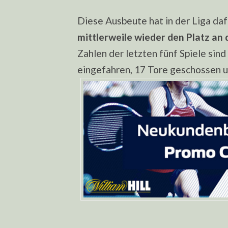
Diese Ausbeute hat in der Liga daf
mittlerweile wieder den Platz a
Zahlen der letzten fünf Spiele si
eingefahren, 17 Tore geschossen 