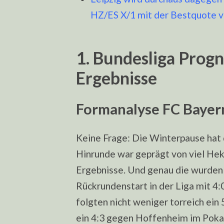
HZ/ES X/1 mit der Bestquote v
1. Bundesliga Prog
Ergebnisse
Formanalyse FC Baye
Keine Frage: Die Winterpause hat 
Hinrunde war geprägt von viel Hek
Ergebnisse. Und genau die wurden 
Rückrundenstart in der Liga mit 4
folgten nicht weniger torreich ein
ein 4:3 gegen Hoffenheim im Poka