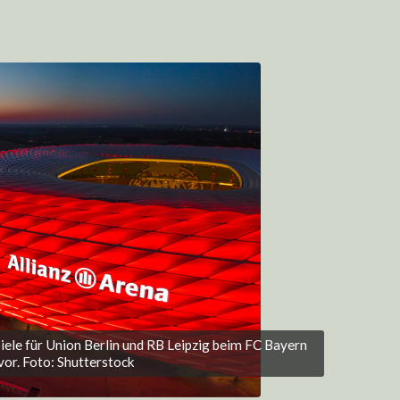
piele für Union Berlin und RB Leipzig beim FC Bayern
or. Foto: Shutterstock