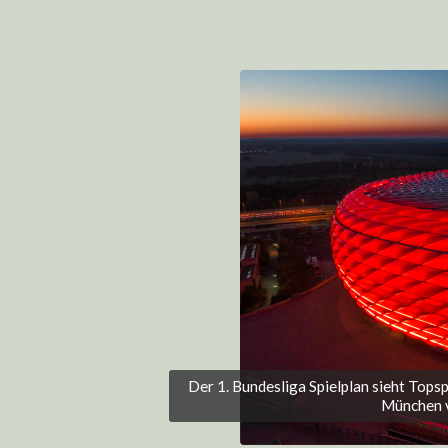
Der 1. Bundesliga Spielplan sieht Tops
München v