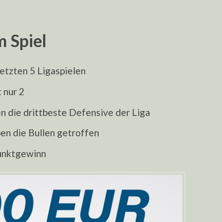
m Spiel
letzten 5 Ligaspielen
 nur 2
en die drittbeste Defensive der Liga
ben die Bullen getroffen
Punktgewinn