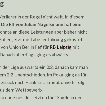
ig
erlierer in der Regel nicht weit. In diesem
.
Die Elf von Julian Nagelsmann hat eine
konnte an diese Leistungen aber bisher nicht
ullen jetzt die Tabellenführung gekostet.
von Union Berlin lief für
RB Leipzig
mit
Danach allerdings ging es abwärts.
n der Liga auswärts ein 0:2, danach kam man
em 2:2 Unentschieden. Im Pokal ging es für
zurück nach Frankfurt. Erneut ohne Erfolg.
 aus dem Wettbewerb.
nur eines der letzten fünf Spiele in der