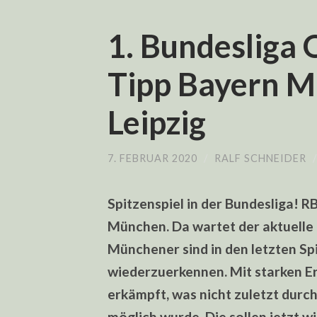
1. Bundesliga
Tipp Bayern 
Leipzig
7. FEBRUAR 2020
/
RALF SCHNEIDER
Spitzenspiel in der Bundesliga! RB
München. Da wartet der aktuelle
Münchener sind in den letzten S
wiederzuerkennen. Mit starken E
erkämpft, was nicht zuletzt durc
möglich wurde. Die sollen jetzt 