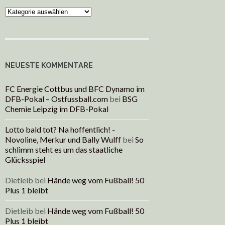
Kategorien
NEUESTE KOMMENTARE
FC Energie Cottbus und BFC Dynamo im
DFB-Pokal – Ostfussball.com
bei
BSG
Chemie Leipzig im DFB-Pokal
Lotto bald tot? Na hoffentlich! -
Novoline, Merkur und Bally Wulff
bei
So
schlimm steht es um das staatliche
Glücksspiel
Dietleib
bei
Hände weg vom Fußball! 50
Plus 1 bleibt
Dietleib
bei
Hände weg vom Fußball! 50
Plus 1 bleibt