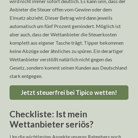
wird nicht immer sofort deutlich. Es kann sein, dass der
Anbieter die Steuer offen vom Gewinn oder dem
Einsatz abzieht. Dieser Betrag wird dann jeweils
automatisch um fünf Prozent gemindert. Möglich ist
aber auch, dass der Wettanbieter die Steuerkosten
komplett aus eigener Tasche trägt. Tipper bekommen
keine Abzüge oder ähnliches zu spüren. Ein derartiger
Wettanbieter verstößt natürlich nicht gegen das
Gesetz, sondern kommt seinen Kunden aus Deutschland
stark entgegen.
Jetzt steuerfrei bei Tipico wetten!
Checkliste: Ist mein
Wettanbieter seriös?
Um die wichtigsten Aspekte unseres Ratgebers noch