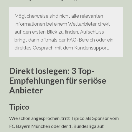
Möglicherweise sind nicht alle relevanten
Informationen bei einem Wettanbieter direkt
auf den ersten Blick zu finden. Aufschluss
bringt dann oftmals der FAQ-Bereich oder ein
direktes Gespräch mit dem Kundensupport.
Direkt loslegen: 3 Top-
Empfehlungen für seriöse
Anbieter
Tipico
Wie schon angesprochen, tritt Tipico als Sponsor vom
FC Bayern München oder der 1. Bundesliga auf.