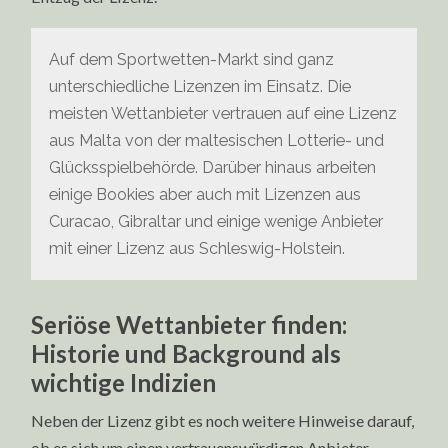
Auf dem Sportwetten-Markt sind ganz
unterschiedliche Lizenzen im Einsatz. Die
meisten Wettanbieter vertrauen auf eine Lizenz
aus Malta von der maltesischen Lotterie- und
Glücksspielbehörde. Darüber hinaus arbeiten
einige Bookies aber auch mit Lizenzen aus
Curacao, Gibraltar und einige wenige Anbieter
mit einer Lizenz aus Schleswig-Holstein.
Seriöse Wettanbieter finden:
Historie und Background als
wichtige Indizien
Neben der Lizenz gibt es noch weitere Hinweise darauf,
ob es sich um einen vertrauenswürdigen Anbieter