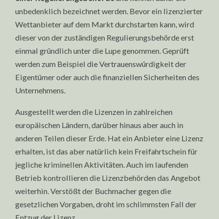
unbedenklich bezeichnet werden. Bevor ein lizenzierter
Wettanbieter auf dem Markt durchstarten kann, wird
dieser von der zuständigen Regulierungsbehörde erst
einmal gründlich unter die Lupe genommen. Geprüft
werden zum Beispiel die Vertrauenswürdigkeit der
Eigentümer oder auch die finanziellen Sicherheiten des
Unternehmens.
Ausgestellt werden die Lizenzen in zahlreichen
europäischen Ländern, darüber hinaus aber auch in
anderen Teilen dieser Erde. Hat ein Anbieter eine Lizenz
erhalten, ist das aber natürlich kein Freifahrtschein für
jegliche kriminellen Aktivitäten. Auch im laufenden
Betrieb kontrollieren die Lizenzbehörden das Angebot
weiterhin. Verstößt der Buchmacher gegen die
gesetzlichen Vorgaben, droht im schlimmsten Fall der
Entzug der Lizenz.