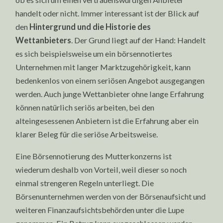
handelt oder nicht. Immer interessant ist der Blick auf
den
Hintergrund und die Historie des
Wettanbieters
. Der Grund liegt auf der Hand: Handelt
es sich beispielsweise um ein börsennotiertes
Unternehmen mit langer Marktzugehörigkeit, kann
bedenkenlos von einem seriösen Angebot ausgegangen
werden. Auch junge Wettanbieter ohne lange Erfahrung
können natürlich seriös arbeiten, bei den
alteingesessenen Anbietern ist die Erfahrung aber ein
klarer Beleg für die seriöse Arbeitsweise.
Eine Börsennotierung des Mutterkonzerns ist
wiederum deshalb von Vorteil, weil dieser so noch
einmal strengeren Regeln unterliegt. Die
Börsenunternehmen werden von der Börsenaufsicht und
weiteren Finanzaufsichtsbehörden unter die Lupe