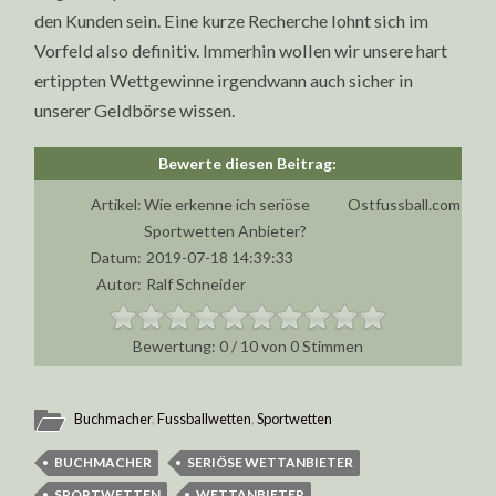
den Kunden sein. Eine kurze Recherche lohnt sich im
Vorfeld also definitiv. Immerhin wollen wir unsere hart
ertippten Wettgewinne irgendwann auch sicher in
unserer Geldbörse wissen.
Artikel:
Wie erkenne ich seriöse
Ostfussball.com
Sportwetten Anbieter?
Datum:
2019-07-18 14:39:33
Autor:
Ralf Schneider
0
/
10
von
0
Stimmen
Buchmacher
,
Fussballwetten
,
Sportwetten
BUCHMACHER
SERIÖSE WETTANBIETER
SPORTWETTEN
WETTANBIETER