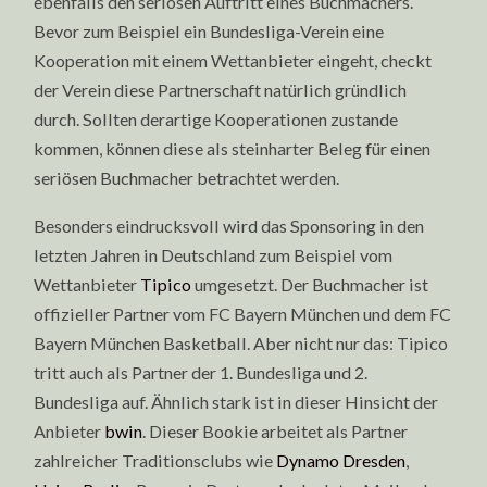
ebenfalls den seriösen Auftritt eines Buchmachers.
Bevor zum Beispiel ein Bundesliga-Verein eine
Kooperation mit einem Wettanbieter eingeht, checkt
der Verein diese Partnerschaft natürlich gründlich
durch. Sollten derartige Kooperationen zustande
kommen, können diese als steinharter Beleg für einen
seriösen Buchmacher betrachtet werden.
Besonders eindrucksvoll wird das Sponsoring in den
letzten Jahren in Deutschland zum Beispiel vom
Wettanbieter
Tipico
umgesetzt. Der Buchmacher ist
offizieller Partner vom FC Bayern München und dem FC
Bayern München Basketball. Aber nicht nur das: Tipico
tritt auch als Partner der 1. Bundesliga und 2.
Bundesliga auf. Ähnlich stark ist in dieser Hinsicht der
Anbieter
bwin
. Dieser Bookie arbeitet als Partner
zahlreicher Traditionsclubs wie
Dynamo Dresden
,