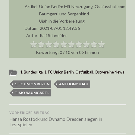
Artikel:
Union Berlin: Mit Neuzugang
Ostfussball.com
Baumgartl und Sorgenkind
Ujah in die Vorbereitung
Datum:
2021-07-01 12:49:56
Autor:
Ralf Schneider
0
/
10
von
0
Stimmen
1. Bundesliga
,
1. FC Union Berlin
,
Ostfußball
,
Ostvereine News
1. FC UNION BERLIN
ANTHONY UJAH
TIMO BAUMGARTL
VORHERIGER BEITRAG
Hansa Rostock und Dynamo Dresden siegen in
Testspielen