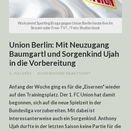
Wo kommt Sporting Braga gegen Union Berlin heute live im
Stream oder Free-TV?. / Foto: Shutterstock
Union Berlin: Mit Neuzugang
Baumgartl und Sorgenkind Ujah
in die Vorbereitung
FÜR
1. JULI 2021
/
KOMMENTARE DEAKTIVIERT
UNION
BERLIN:
Anfang der Woche ging es für die „Eisernen“ wieder
MIT
NEUZUGANG
auf den Trainingsplatz. Der 1. FC Union hat damit
BAUMGARTL
UND
begonnen, sich auf die neue Spielzeit in der
SORGENKIND
UJAH
Bundesliga vorzubereiten. Mit dabei ist
IN
DIE
interessanterweise auch ein Sorgenkind. Anthony
VORBEREITUNG
Ujah durfte in der letzten Saison keine Partie für die