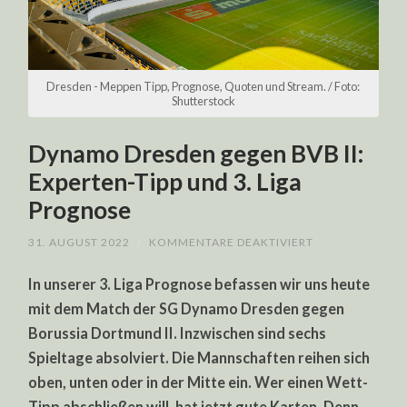
Dresden - Meppen Tipp, Prognose, Quoten und Stream. / Foto:
Shutterstock
Dynamo Dresden gegen BVB II:
Experten-Tipp und 3. Liga
Prognose
FÜR
31. AUGUST 2022
/
KOMMENTARE DEAKTIVIERT
DYNAMO
DRESDEN
In unserer 3. Liga Prognose befassen wir uns heute
GEGEN
BVB
mit dem Match der SG Dynamo Dresden gegen
II:
EXPERTEN-
Borussia Dortmund II. Inzwischen sind sechs
TIPP
UND
Spieltage absolviert. Die Mannschaften reihen sich
3.
LIGA
oben, unten oder in der Mitte ein. Wer einen Wett-
PROGNOSE
Tipp abschließen will, hat jetzt gute Karten. Denn