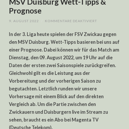
MSV Duisburg Wett-Tipps &
Prognose
FÜR
9. AUGUST 2022
/
KOMMENTARE DEAKTIVIERT
3.
LIGA
In der 3. Liga heute spielen der FSV Zwickau gegen
HEUTE:
FSV
den MSV Duisburg. Wett-Tipps basieren bei uns auf
ZWICKAU
–
einer Prognose. Dabei können wir für das Match am
MSV
DUISBURG
Dienstag, den 09. August 2022, um 19 Uhr auf die
WETT-
TIPPS
Daten der ersten zwei Saisonspiele zurückgreifen.
&
Gleichwohl gilt es die Leistung aus der
PROGNOSE
Vorbereitung und der vorherigen Saison zu
begutachten. Letztlich runden wir unsere
Vorhersage mit einem Blick auf den direkten
Vergleich ab. Um die Partie zwischen den
Zwickauern und Duisburgern live im Stream zu
sehen, braucht es ein Abo bei Magenta TV
(Deutsche Telekom).