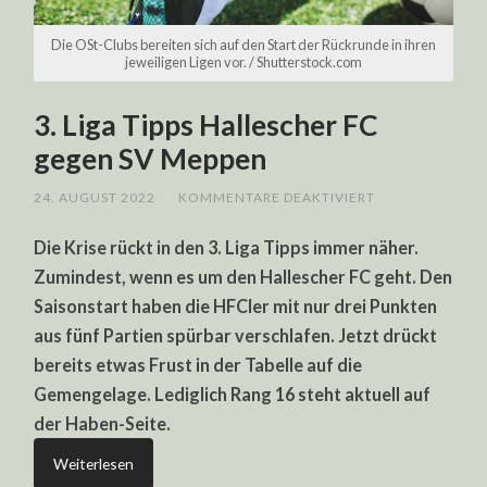
Die OSt-Clubs bereiten sich auf den Start der Rückrunde in ihren
jeweiligen Ligen vor. / Shutterstock.com
3. Liga Tipps Hallescher FC
gegen SV Meppen
FÜR
24. AUGUST 2022
/
KOMMENTARE DEAKTIVIERT
3.
LIGA
Die Krise rückt in den 3. Liga Tipps immer näher.
TIPPS
HALLESCHER
Zumindest, wenn es um den Hallescher FC geht. Den
FC
GEGEN
Saisonstart haben die HFCler mit nur drei Punkten
SV
MEPPEN
aus fünf Partien spürbar verschlafen. Jetzt drückt
bereits etwas Frust in der Tabelle auf die
Gemengelage. Lediglich Rang 16 steht aktuell auf
der Haben-Seite.
Weiterlesen