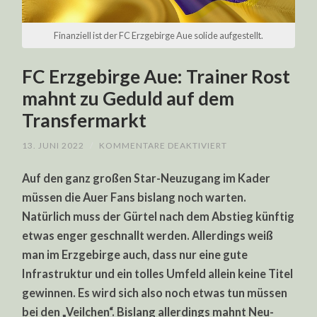
Finanziell ist der FC Erzgebirge Aue solide aufgestellt.
FC Erzgebirge Aue: Trainer Rost
mahnt zu Geduld auf dem
Transfermarkt
FÜR
13. JUNI 2022
/
KOMMENTARE DEAKTIVIERT
FC
ERZGEBIRGE
Auf den ganz großen Star-Neuzugang im Kader
AUE:
TRAINER
müssen die Auer Fans bislang noch warten.
ROST
MAHNT
Natürlich muss der Gürtel nach dem Abstieg künftig
ZU
GEDULD
etwas enger geschnallt werden. Allerdings weiß
AUF
DEM
man im Erzgebirge auch, dass nur eine gute
TRANSFERMARKT
Infrastruktur und ein tolles Umfeld allein keine Titel
gewinnen. Es wird sich also noch etwas tun müssen
bei den „Veilchen“. Bislang allerdings mahnt Neu-