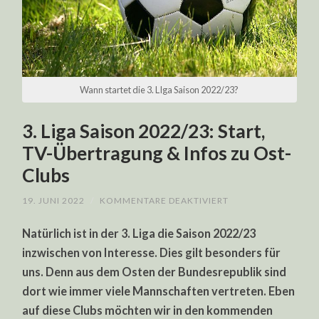
Wann startet die 3. LIga Saison 2022/23?
3. Liga Saison 2022/23: Start,
TV-Übertragung & Infos zu Ost-
Clubs
FÜR
19. JUNI 2022
/
KOMMENTARE DEAKTIVIERT
3.
LIGA
Natürlich ist in der 3. Liga die Saison 2022/23
SAISON
2022/23:
inzwischen von Interesse. Dies gilt besonders für
START,
TV-
uns. Denn aus dem Osten der Bundesrepublik sind
ÜBERTRAGUNG
&
dort wie immer viele Mannschaften vertreten. Eben
INFOS
ZU
auf diese Clubs möchten wir in den kommenden
OST-