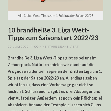
Alle 3. Liga Wett-Tipps zum 1. Spieltag der Saison 22/23
10 brandheiße 3. Liga Wett-
Tipps zum Saisonstart 2022/23
FÜR
20. JULI 2022
/
KOMMENTARE DEAKTIVIERT
10
BRANDHEISSE 3
Brandheiße 3. Liga Wett-Tipps gibt es bei uns im
. L
IGA W
Zehnerpack. Natürlich spielen wir damit auf die
ETT-T
IPPS Z
Prognose zu den zehn Spielen der dritten Liga am 1.
UM S
AISONSTART 2
Spieltag der Saison 2022/23 an. Allerdings geben
022/23
wir offen zu, dass eine Vorhersage gar nicht so
leicht ist. Schlussendlich gibt es drei Absteiger und
vier Aufsteiger. Außerdem ist noch kein Pflichtspiel
absolviert. Anhand der Testspiele lassen sich Clubs