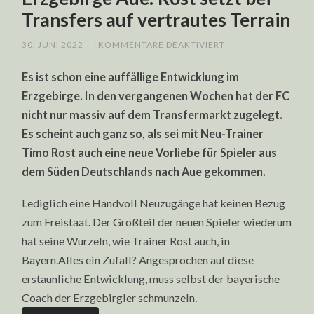
Transfers auf vertrautes Terrain
FÜR
30. JUNI 2022
/
KOMMENTARE DEAKTIVIERT
ERZGEBIRGE
AUE:
Es ist schon eine auffällige Entwicklung im
ROST
SETZT
Erzgebirge. In den vergangenen Wochen hat der FC
BEI
TRANSFERS
nicht nur massiv auf dem Transfermarkt zugelegt.
AUF
VERTRAUTES
Es scheint auch ganz so, als sei mit Neu-Trainer
TERRAIN
Timo Rost auch eine neue Vorliebe für Spieler aus
dem Süden Deutschlands nach Aue gekommen.
Lediglich eine Handvoll Neuzugänge hat keinen Bezug
zum Freistaat. Der Großteil der neuen Spieler wiederum
hat seine Wurzeln, wie Trainer Rost auch, in
Bayern.Alles ein Zufall? Angesprochen auf diese
erstaunliche Entwicklung, muss selbst der bayerische
Coach der Erzgebirgler schmunzeln.