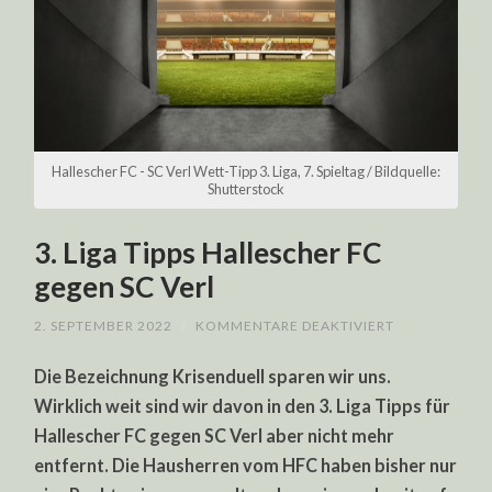
Hallescher FC - SC Verl Wett-Tipp 3. Liga, 7. Spieltag / Bildquelle:
Shutterstock
3. Liga Tipps Hallescher FC
gegen SC Verl
FÜR
2. SEPTEMBER 2022
/
KOMMENTARE DEAKTIVIERT
3.
LIGA
Die Bezeichnung Krisenduell sparen wir uns.
TIPPS
HALLESCHER
Wirklich weit sind wir davon in den 3. Liga Tipps für
FC
GEGEN
Hallescher FC gegen SC Verl aber nicht mehr
SC
VERL
entfernt. Die Hausherren vom HFC haben bisher nur