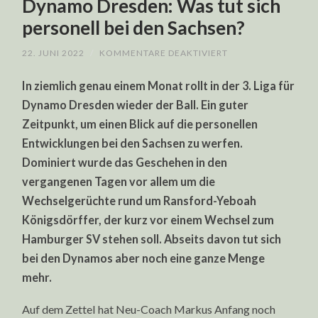
Dynamo Dresden: Was tut sich
personell bei den Sachsen?
FÜR
22. JUNI 2022
/
KOMMENTARE DEAKTIVIERT
DYNAMO
DRESDEN:
In ziemlich genau einem Monat rollt in der 3. Liga für
WAS
TUT
Dynamo Dresden wieder der Ball. Ein guter
SICH
PERSONELL
Zeitpunkt, um einen Blick auf die personellen
BEI
DEN
Entwicklungen bei den Sachsen zu werfen.
SACHSEN?
Dominiert wurde das Geschehen in den
vergangenen Tagen vor allem um die
Wechselgerüchte rund um Ransford-Yeboah
Königsdörffer, der kurz vor einem Wechsel zum
Hamburger SV stehen soll. Abseits davon tut sich
bei den Dynamos aber noch eine ganze Menge
mehr.
Auf dem Zettel hat Neu-Coach Markus Anfang noch