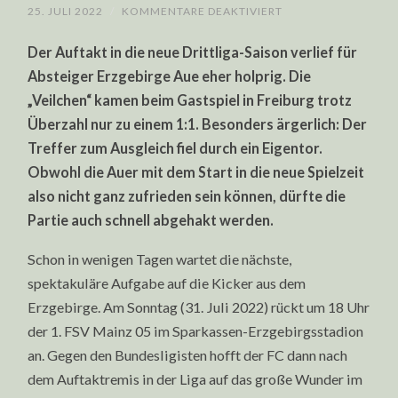
FÜR
25. JULI 2022
/
KOMMENTARE DEAKTIVIERT
ERZGEBIRGE
AUE:
Der Auftakt in die neue Drittliga-Saison verlief für
NACH
AUFTAKTREMIS
Absteiger Erzgebirge Aue eher holprig. Die
ZUM
POKALWUNDER?
„Veilchen“ kamen beim Gastspiel in Freiburg trotz
Überzahl nur zu einem 1:1. Besonders ärgerlich: Der
Treffer zum Ausgleich fiel durch ein Eigentor.
Obwohl die Auer mit dem Start in die neue Spielzeit
also nicht ganz zufrieden sein können, dürfte die
Partie auch schnell abgehakt werden.
Schon in wenigen Tagen wartet die nächste,
spektakuläre Aufgabe auf die Kicker aus dem
Erzgebirge. Am Sonntag (31. Juli 2022) rückt um 18 Uhr
der 1. FSV Mainz 05 im Sparkassen-Erzgebirgsstadion
an. Gegen den Bundesligisten hofft der FC dann nach
dem Auftaktremis in der Liga auf das große Wunder im