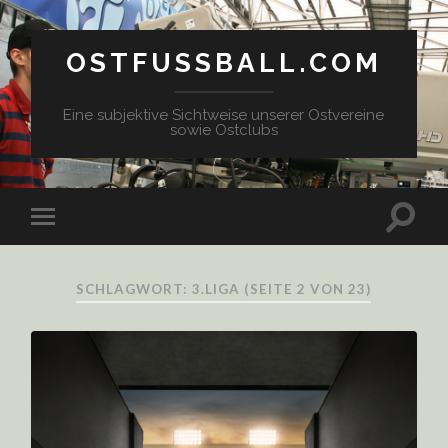
OSTFUSSBALL.COM
Eine subjektive Sichtweise unserer Ostvereine
sowie Ostclubs
SCHLAGWORT: 3.LIGA
(SEITE 2 VON 23)