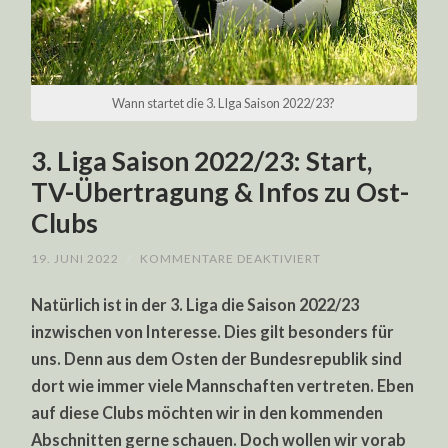
Wann startet die 3. LIga Saison 2022/23?
3. Liga Saison 2022/23: Start,
TV-Übertragung & Infos zu Ost-
Clubs
FÜR
19. JUNI 2022
/
KOMMENTARE DEAKTIVIERT
3.
LIGA
Natürlich ist in der 3. Liga die Saison 2022/23
SAISON
2022/23:
inzwischen von Interesse. Dies gilt besonders für
START,
TV-
uns. Denn aus dem Osten der Bundesrepublik sind
ÜBERTRAGUNG
&
dort wie immer viele Mannschaften vertreten. Eben
INFOS
ZU
auf diese Clubs möchten wir in den kommenden
OST-
Abschnitten gerne schauen. Doch wollen wir vorab
CLUBS