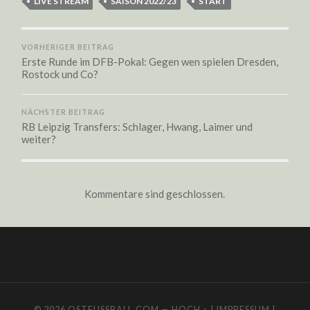
LIVE STREAM
SAISON 2022/23
START
VORHERIGER BEITRAG
Erste Runde im DFB-Pokal: Gegen wen spielen Dresden,
Rostock und Co?
NÄCHSTER BEITRAG
RB Leipzig Transfers: Schlager, Hwang, Laimer und
weiter?
Kommentare sind geschlossen.
© 2026
OSTFUSSBALL.COM
—
HOCH ↑
|
IMPRESSUM
|