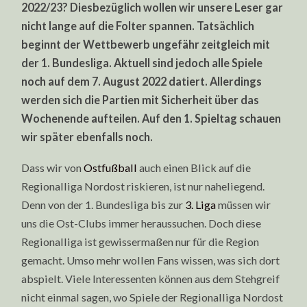
2022/23? Diesbezüglich wollen wir unsere Leser gar
nicht lange auf die Folter spannen. Tatsächlich
beginnt der Wettbewerb ungefähr zeitgleich mit
der 1. Bundesliga. Aktuell sind jedoch alle Spiele
noch auf dem 7. August 2022 datiert. Allerdings
werden sich die Partien mit Sicherheit über das
Wochenende aufteilen. Auf den 1. Spieltag schauen
wir später ebenfalls noch.
Dass wir von
Ostfußball
auch einen Blick auf die
Regionalliga Nordost riskieren, ist nur naheliegend.
Denn von der 1. Bundesliga bis zur
3. Liga
müssen wir
uns die Ost-Clubs immer heraussuchen. Doch diese
Regionalliga ist gewissermaßen nur für die Region
gemacht. Umso mehr wollen Fans wissen, was sich dort
abspielt. Viele Interessenten können aus dem Stehgreif
nicht einmal sagen, wo Spiele der Regionalliga Nordost