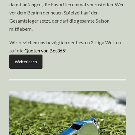
damit anfangen, die Favoriten einmal vorzustellen. Wer
vor dem Beginn der neuen Spielzeit auf den
Gesamtsieger setzt, der darf die gesamte Saison
mitfiebern.
Wir beziehen uns bezüglich der besten 2. Liga Wetten
auf die
Quoten von Bet365
!
Weiterlesen