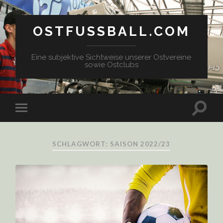
OSTFUSSBALL.COM
Eine subjektive Sichtweise unserer Ostvereine
sowie Ostclubs
SCHLAGWORT: SAISON 2022/23