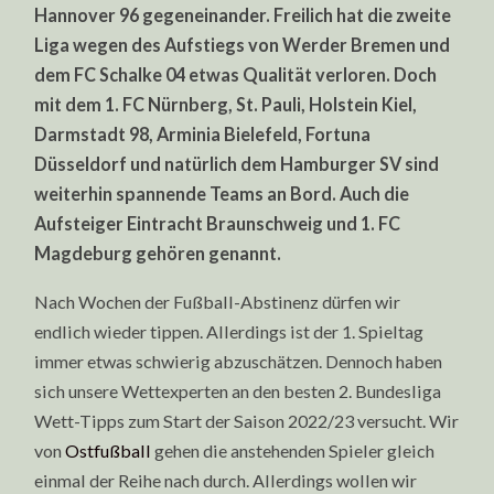
Hannover 96 gegeneinander. Freilich hat die zweite
Liga wegen des Aufstiegs von Werder Bremen und
dem FC Schalke 04 etwas Qualität verloren. Doch
mit dem 1. FC Nürnberg, St. Pauli, Holstein Kiel,
Darmstadt 98, Arminia Bielefeld, Fortuna
Düsseldorf und natürlich dem Hamburger SV sind
weiterhin spannende Teams an Bord. Auch die
Aufsteiger Eintracht Braunschweig und 1. FC
Magdeburg gehören genannt.
Nach Wochen der Fußball-Abstinenz dürfen wir
endlich wieder tippen. Allerdings ist der 1. Spieltag
immer etwas schwierig abzuschätzen. Dennoch haben
sich unsere Wettexperten an den besten 2. Bundesliga
Wett-Tipps zum Start der Saison 2022/23 versucht. Wir
von
Ostfußball
gehen die anstehenden Spieler gleich
einmal der Reihe nach durch. Allerdings wollen wir