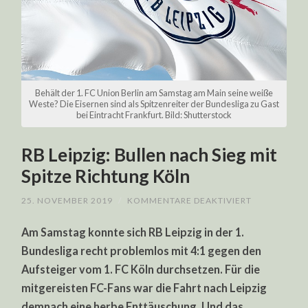
Behält der 1. FC Union Berlin am Samstag am Main seine weiße
Weste? Die Eisernen sind als Spitzenreiter der Bundesliga zu Gast
bei Eintracht Frankfurt. Bild: Shutterstock
RB Leipzig: Bullen nach Sieg mit
Spitze Richtung Köln
FÜR
25. NOVEMBER 2019
/
KOMMENTARE DEAKTIVIERT
RB
LEIPZIG:
Am Samstag konnte sich RB Leipzig in der 1.
BULLEN
NACH
Bundesliga recht problemlos mit 4:1 gegen den
SIEG
MIT
Aufsteiger vom 1. FC Köln durchsetzen. Für die
SPITZE
RICHTUNG
mitgereisten FC-Fans war die Fahrt nach Leipzig
KÖLN
demnach eine herbe Enttäuschung. Und das