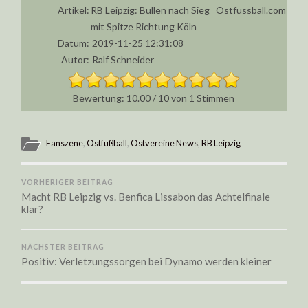
Artikel:
RB Leipzig: Bullen nach Sieg
Ostfussball.com
mit Spitze Richtung Köln
Datum:
2019-11-25 12:31:08
Autor:
Ralf Schneider
10.00
/
10
von
1
Stimmen
Fanszene
,
Ostfußball
,
Ostvereine News
,
RB Leipzig
VORHERIGER BEITRAG
Macht RB Leipzig vs. Benfica Lissabon das Achtelfinale
klar?
NÄCHSTER BEITRAG
Positiv: Verletzungssorgen bei Dynamo werden kleiner