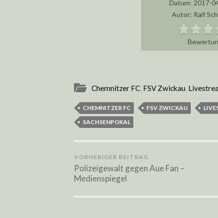
Datum:
2017-04
Autor:
Ralf Sc
Chemnitzer FC
,
FSV Zwickau
,
Livestre
CHEMNITZER FC
FSV ZWICKAU
LIV
SACHSENPOKAL
VORHERIGER BEITRAG
Polizeigewalt gegen Aue Fan –
Medienspiegel