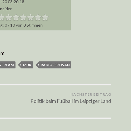
-20 08:20:18
hneider
0
/
10
von
0
Stimmen
am
ESTREAM
MDR
RADIO JEREWAN
NÄCHSTER BEITRAG
Politik beim Fußball im Leipziger Land