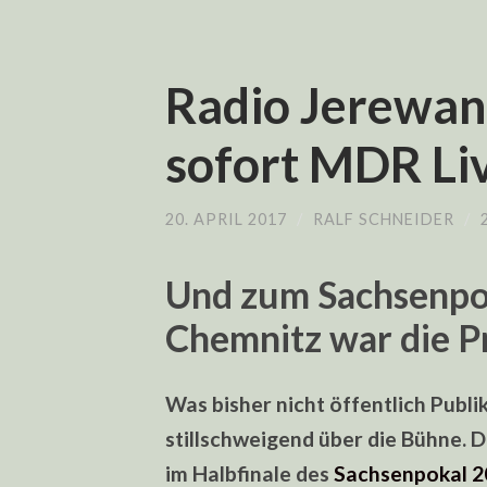
Radio Jerewan
sofort MDR Li
20. APRIL 2017
/
RALF SCHNEIDER
/
Und zum Sachsenpok
Chemnitz war die P
Was bisher nicht öffentlich Publ
stillschweigend über die Bühne. 
im Halbfinale des
Sachsenpokal 2