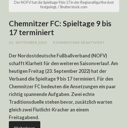
Der NOFV hat die Spieltage 9 bis 17 in der Regionalliga Nordost
festgelegt. / Shutterstock.com
Chemnitzer FC: Spieltage 9 bis
17 terminiert
FÜR
23. SEPTEMBER 2022
/
KOMMENTARE DEAKTIVIERT
CHEMNITZE
FC:
Der Nordostdeutsche Fußballverband (NOFV)
SPIELTAGE
9
schafft Klarheit für den weiteren Saisonverlauf. Am
BIS
17
heutigen Freitag (23. September 2022) hat der
TERMINIERT
Verband die Spieltage 9 bis 17 terminiert. Für den
Chemnitzer FC bedeuten die Ansetzungen ein paar
richtig spannende Aufgaben. Zwei echte
Traditionsduelle stehen bevor, zusätzlich warten
gleich zwei Flutlicht-Kracher an einem
Freitagabend.
Weiterlesen