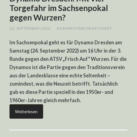
Torgefahr im Sachsenpokal
gegen Wurzen?
FÜR
22. SEPTEMBER 2022
/
KOMMENTARE DEAKTIVIERT
DYNAMO
DRESDEN:
Im Sachsenpokal geht es für Dynamo Dresden am
MIT
VIEL
Samstag (24. September 2022) um 16 Uhr in der 3.
TORGEFAHR
IM
Runde gegen den ATSV „Frisch Auf“ Wurzen. Für die
SACHSENPO
GEGEN
Dynamos ist die Partie gegen den Traditionsverein
WURZEN?
aus der Landesklasse eine echte Seltenheit –
zumindest, was die Neuzeit betrifft. Tatsächlich
gab es diese Partie speziell in den 1950er- und
1960er-Jahren gleich mehrfach.
Weiterlesen