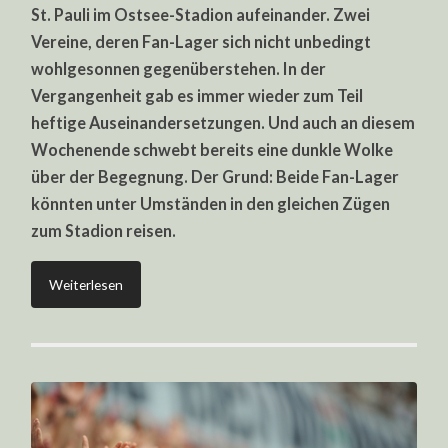
ZUG
St. Pauli im Ostsee-Stadion aufeinander. Zwei
MIT
PAULI-
Vereine, deren Fan-Lager sich nicht unbedingt
FANS?
wohlgesonnen gegenüberstehen. In der
Vergangenheit gab es immer wieder zum Teil
heftige Auseinandersetzungen. Und auch an diesem
Wochenende schwebt bereits eine dunkle Wolke
über der Begegnung. Der Grund: Beide Fan-Lager
könnten unter Umständen in den gleichen Zügen
zum Stadion reisen.
Weiterlesen