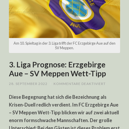
Am 10. Spieltag in der 3. Liga trifft der FC Erzgebirge Aue auf den
SV Meppen.
3. Liga Prognose: Erzgebirge
Aue – SV Meppen Wett-Tipp
FÜR
28. SEPTEMBER 2022
/
KOMMENTARE DEAKTIVIERT
3.
LIGA
Diese Begegnung hat sich die Bezeichnung als
PROGNOSE:
ERZGEBIRGE
Krisen-Duell redlich verdient. Im FC Erzgebirge Aue
AUE
–
– SV Meppen Wett-Tipp blicken wir auf zwei aktuell
SV
MEPPEN
enorm formschwache Mannschaften. Der große
WETT-
TIPP
Unterschied: Bei den Gästen ist dieses Problem erst