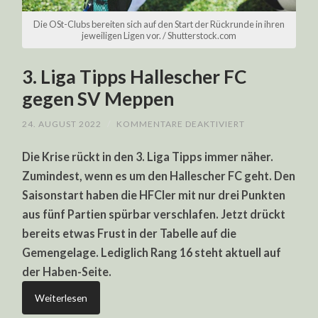
Die OSt-Clubs bereiten sich auf den Start der Rückrunde in ihren
jeweiligen Ligen vor. / Shutterstock.com
3. Liga Tipps Hallescher FC
gegen SV Meppen
FÜR
24. AUGUST 2022
/
KOMMENTARE DEAKTIVIERT
3.
LIGA
Die Krise rückt in den 3. Liga Tipps immer näher.
TIPPS
HALLESCHER
Zumindest, wenn es um den Hallescher FC geht. Den
FC
GEGEN
Saisonstart haben die HFCler mit nur drei Punkten
SV
MEPPEN
aus fünf Partien spürbar verschlafen. Jetzt drückt
bereits etwas Frust in der Tabelle auf die
Gemengelage. Lediglich Rang 16 steht aktuell auf
der Haben-Seite.
Weiterlesen