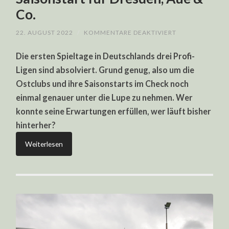
Co.
FÜR
22. AUGUST 2022
/
KOMMENTARE DEAKTIVIERT
OSTCLUBS
IM
Die ersten Spieltage in Deutschlands drei Profi-
CHECK:
SO
Ligen sind absolviert. Grund genug, also um die
LIEF
DER
Ostclubs und ihre Saisonstarts im Check noch
SAISONSTART
FÜR
einmal genauer unter die Lupe zu nehmen. Wer
DRESDEN,
AUE
konnte seine Erwartungen erfüllen, wer läuft bisher
&
hinterher?
CO.
Weiterlesen