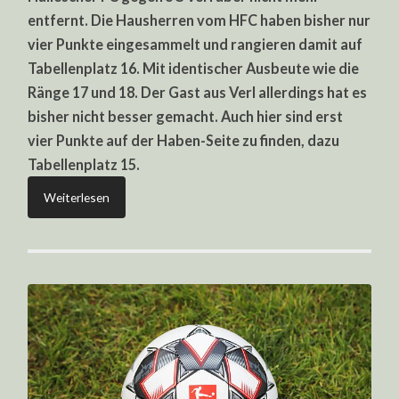
VERL
entfernt. Die Hausherren vom HFC haben bisher nur
vier Punkte eingesammelt und rangieren damit auf
Tabellenplatz 16. Mit identischer Ausbeute wie die
Ränge 17 und 18. Der Gast aus Verl allerdings hat es
bisher nicht besser gemacht. Auch hier sind erst
vier Punkte auf der Haben-Seite zu finden, dazu
Tabellenplatz 15.
Weiterlesen