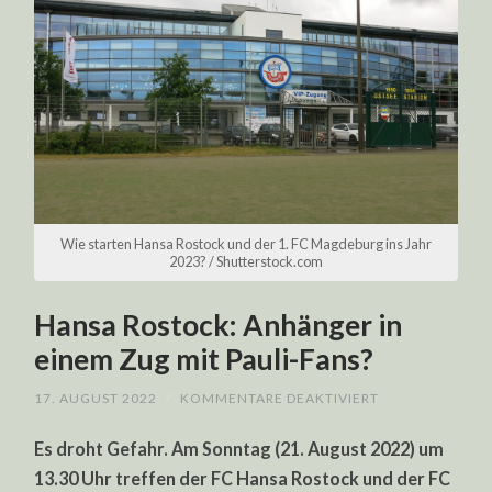
Wie starten Hansa Rostock und der 1. FC Magdeburg ins Jahr
2023? / Shutterstock.com
Hansa Rostock: Anhänger in
einem Zug mit Pauli-Fans?
FÜR
17. AUGUST 2022
/
KOMMENTARE DEAKTIVIERT
HANSA
ROSTOCK:
Es droht Gefahr. Am Sonntag (21. August 2022) um
ANHÄNGER
IN
13.30 Uhr treffen der FC Hansa Rostock und der FC
EINEM