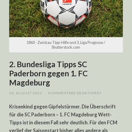
1860 - Zwickau Tipp-Hilfe und 3. Liga Prognose /
Shutterstock.com
2. Bundesliga Tipps SC
Paderborn gegen 1. FC
Magdeburg
FÜR
30. AUGUST 2022
/
KOMMENTARE DEAKTIVIERT
2.
BUNDESLIGA
Krisenkind gegen Gipfelstürmer. Die Überschrift
TIPPS
SC
für die SC Paderborn – 1. FC Magdeburg Wett-
PADERBORN
GEGEN
Tipps ist in diesem Fall sehr deutlich. Für den FCM
1.
FC
verlief der Saisonstart bisher alles andere als