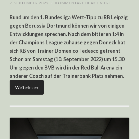
FÜR
7. SEPTEMBER 2022
/
KOMMENTARE DEAKTIVIERT
BUNDESLIGA
WETT-
Rund um den 1. Bundesliga Wett-Tipp zu RB Leipzig
TIPP
RB
gegen Borussia Dortmund können wir von einigen
LEIPZIG
GEGEN
Entwicklungen sprechen. Nach dem bitteren 1:4 in
BORUSSIA
DORTMUND
der Champions League zuhause gegen Donezk hat
sich RB von Trainer Domenico Tedesco getrennt.
Schon am Samstag (10. September 2022) um 15.30
Uhr gegen den BVB wird in der Red Bull Arena ein
anderer Coach auf der Trainerbank Platz nehmen.
Weiterlesen