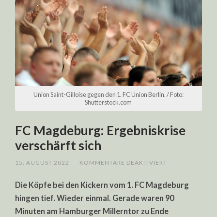
Union Saint-Gilloise gegen den 1. FC Union Berlin. / Foto:
Shutterstock.com
FC Magdeburg: Ergebniskrise
verschärft sich
FÜR
15. AUGUST 2022
/
KOMMENTARE DEAKTIVIERT
FC
MAGDEBURG:
Die Köpfe bei den Kickern vom 1. FC Magdeburg
ERGEBNISKRISE
VERSCHÄRFT
hingen tief. Wieder einmal. Gerade waren 90
SICH
Minuten am Hamburger Millerntor zu Ende