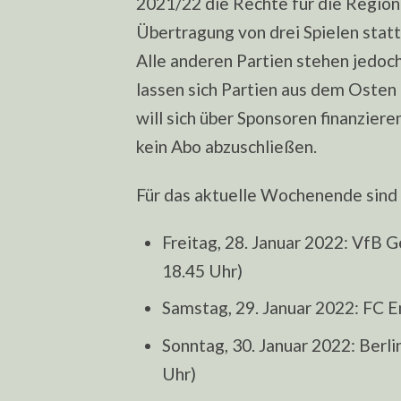
2021/22 die Rechte für die Regional
Übertragung von drei Spielen stat
Alle anderen Partien stehen jedoc
lassen sich Partien aus dem Osten 
will sich über Sponsoren finanzier
kein Abo abzuschließen.
Für das aktuelle Wochenende sind 
Freitag, 28. Januar 2022: VfB
18.45 Uhr)
Samstag, 29. Januar 2022: FC E
Sonntag, 30. Januar 2022: Berl
Uhr)