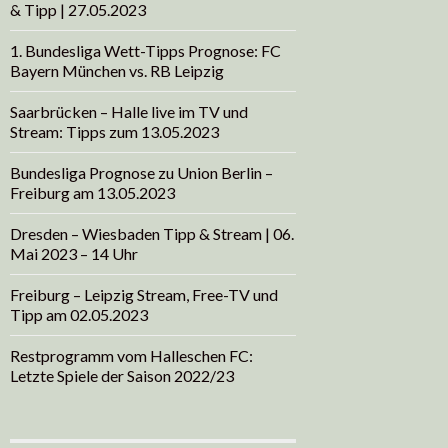
& Tipp | 27.05.2023
1. Bundesliga Wett-Tipps Prognose: FC
Bayern München vs. RB Leipzig
Saarbrücken – Halle live im TV und
Stream: Tipps zum 13.05.2023
Bundesliga Prognose zu Union Berlin –
Freiburg am 13.05.2023
Dresden – Wiesbaden Tipp & Stream | 06.
Mai 2023 – 14 Uhr
Freiburg – Leipzig Stream, Free-TV und
Tipp am 02.05.2023
Restprogramm vom Halleschen FC:
Letzte Spiele der Saison 2022/23