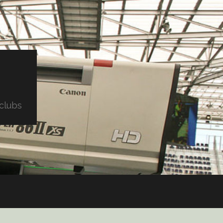
clubs