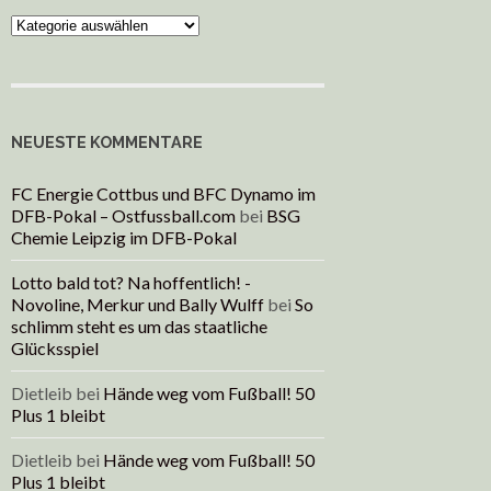
Kategorien
NEUESTE KOMMENTARE
FC Energie Cottbus und BFC Dynamo im
DFB-Pokal – Ostfussball.com
bei
BSG
Chemie Leipzig im DFB-Pokal
Lotto bald tot? Na hoffentlich! -
Novoline, Merkur und Bally Wulff
bei
So
schlimm steht es um das staatliche
Glücksspiel
Dietleib
bei
Hände weg vom Fußball! 50
Plus 1 bleibt
Dietleib
bei
Hände weg vom Fußball! 50
Plus 1 bleibt