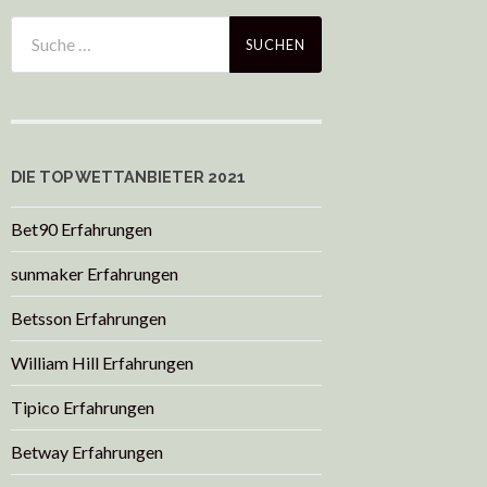
DIE TOP WETTANBIETER 2021
Bet90 Erfahrungen
sunmaker Erfahrungen
Betsson Erfahrungen
William Hill Erfahrungen
Tipico Erfahrungen
Betway Erfahrungen