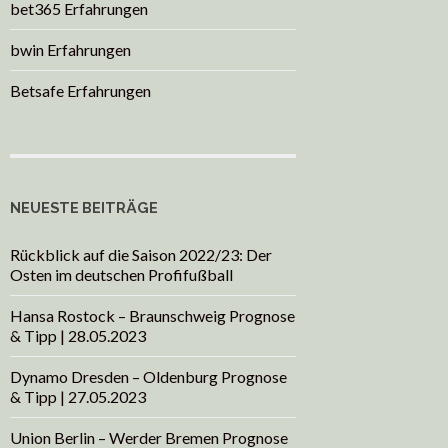
bet365 Erfahrungen
bwin Erfahrungen
Betsafe Erfahrungen
NEUESTE BEITRÄGE
Rückblick auf die Saison 2022/23: Der
Osten im deutschen Profifußball
Hansa Rostock – Braunschweig Prognose
& Tipp | 28.05.2023
Dynamo Dresden – Oldenburg Prognose
& Tipp | 27.05.2023
Union Berlin – Werder Bremen Prognose