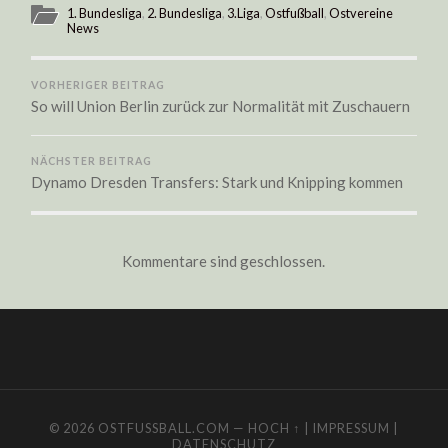
1. Bundesliga
,
2. Bundesliga
,
3.Liga
,
Ostfußball
,
Ostvereine
News
VORHERIGER BEITRAG
So will Union Berlin zurück zur Normalität mit Zuschauern
NÄCHSTER BEITRAG
Dynamo Dresden Transfers: Stark und Knipping kommen
Kommentare sind geschlossen.
© 2026
OSTFUSSBALL.COM
—
HOCH ↑
|
IMPRESSUM
|
DATENSCHUTZ