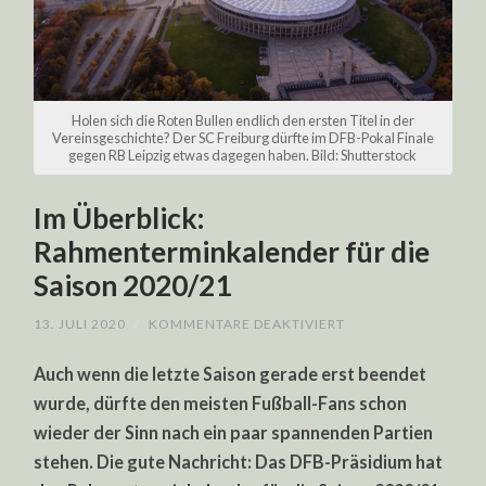
Holen sich die Roten Bullen endlich den ersten Titel in der
Vereinsgeschichte? Der SC Freiburg dürfte im DFB-Pokal Finale
gegen RB Leipzig etwas dagegen haben. Bild: Shutterstock
Im Überblick:
Rahmenterminkalender für die
Saison 2020/21
FÜR
13. JULI 2020
/
KOMMENTARE DEAKTIVIERT
IM
ÜBERBLICK:
Auch wenn die letzte Saison gerade erst beendet
RAHMENTERMINKA
FÜR
wurde, dürfte den meisten Fußball-Fans schon
DIE
SAISON
wieder der Sinn nach ein paar spannenden Partien
2020/21
stehen. Die gute Nachricht: Das DFB-Präsidium hat