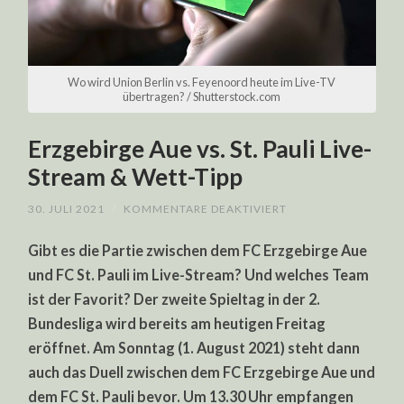
Wo wird Union Berlin vs. Feyenoord heute im Live-TV
übertragen? / Shutterstock.com
Erzgebirge Aue vs. St. Pauli Live-
Stream & Wett-Tipp
FÜR
30. JULI 2021
/
KOMMENTARE DEAKTIVIERT
ERZGEBIRGE
AUE
Gibt es die Partie zwischen dem FC Erzgebirge Aue
VS.
ST.
und FC St. Pauli im Live-Stream? Und welches Team
PAULI
LIVE-
ist der Favorit? Der zweite Spieltag in der 2.
STREAM
&
Bundesliga wird bereits am heutigen Freitag
WETT-
TIPP
eröffnet. Am Sonntag (1. August 2021) steht dann
auch das Duell zwischen dem FC Erzgebirge Aue und
dem FC St. Pauli bevor. Um 13.30 Uhr empfangen