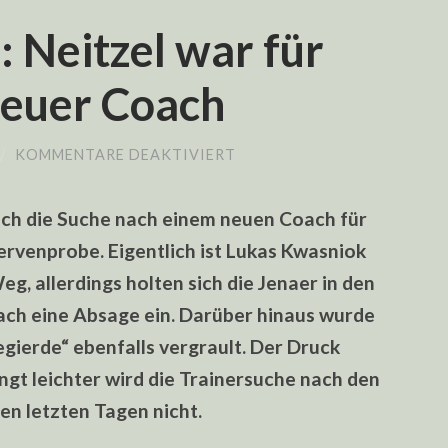
: Neitzel war für
neuer Coach
FÜR
/
KOMMENTARE DEAKTIVIERT
CARL
ZEISS
JENA:
ich die Suche nach einem neuen Coach für
NEITZEL
WAR
ervenprobe. Eigentlich ist Lukas Kwasniok
FÜR
HALBE
eg, allerdings holten sich die Jenaer in den
STUNDE
NEUER
ch eine Absage ein. Darüber hinaus wurde
COACH
egierde“ ebenfalls vergrault. Der Druck
ingt leichter wird die Trainersuche nach den
den letzten Tagen nicht.