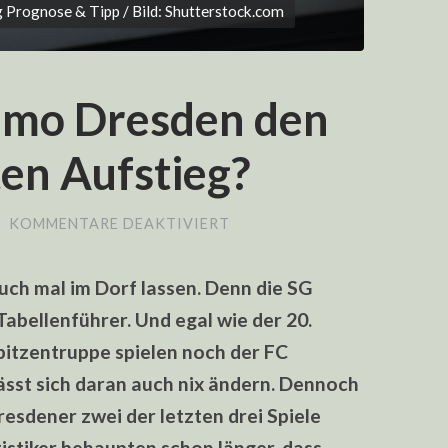
Prognose & Tipp / Bild: Shutterstock.com
amo Dresden den
en Aufstieg?
FÜR
/
KOMMENTARE DEAKTIVIERT
VERSPIELT
DYNAMO
DRESDEN
uch mal im Dorf lassen. Denn die SG
DEN
SICHERGEGLAUBTEN
bellenführer. Und egal wie der 20.
AUFSTIEG?
Spitzentruppe spielen noch der FC
ässt sich daran auch nix ändern. Dennoch
resdener zwei der letzten drei Spiele
istiker behaupten schon länger, dass