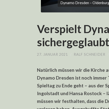
Dynamo Dresden – Oldenburg 
Verspielt Dyn
sichergeglaubt
27. JANUAR 2021
/
RALF SCHNEIDER
Natürlich müssen wir die Kirche a
Dynamo Dresden ist noch immer Ta
Spieltag zu Ende geht – aus der 
Ingolstadt und Hansa Rostock – l
müssen wir festhalten, dass die D
verloren haben. Ausgebuffte Stat