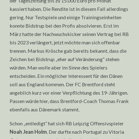
der Tageszeitung bis zu 15.000 Euro pro Monat
kassiert haben. Die Rendite ist in diesem Fall allerdings
gering. Nur Testspiele und einige Trainingseinheiten
konnte Bidstrup bei den Profis absolvieren. Erst im
März hatte der Nachwuchskicker seinen Vertrag bei RB
bis 2023 verlängert, jetzt möchte man sich offenbar
trennen. Markus Krösche gab bereits bekannt, dass die
Zeichen bei Bidstrup „eher auf Veränderung“ stehen
würden. Man wolle aber im Sinne des Spielers
entscheiden. Ein möglicher Interessent für den Dänen
soll aus England kommen. Der FC Brentford steht
angeblich kurz vor einer Verpflichtung des 19-Jährigen.
Passen würde hier, dass Brentford-Coach Thomas Frank
ebenfalls aus Dänemark stammt.
Schon „entledigt“ hat sich RB Leipzig Offensivspieler
Noah Jean Holm
. Der durfte nach Portugal zu Vitoria