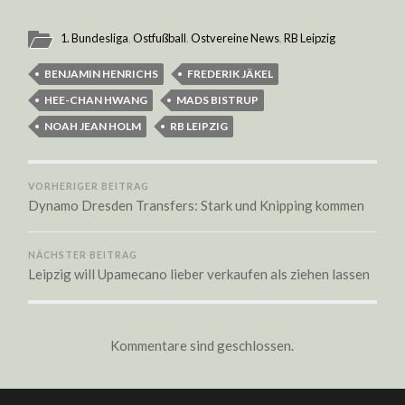
1. Bundesliga
,
Ostfußball
,
Ostvereine News
,
RB Leipzig
BENJAMIN HENRICHS
FREDERIK JÄKEL
HEE-CHAN HWANG
MADS BISTRUP
NOAH JEAN HOLM
RB LEIPZIG
VORHERIGER BEITRAG
Dynamo Dresden Transfers: Stark und Knipping kommen
NÄCHSTER BEITRAG
Leipzig will Upamecano lieber verkaufen als ziehen lassen
Kommentare sind geschlossen.