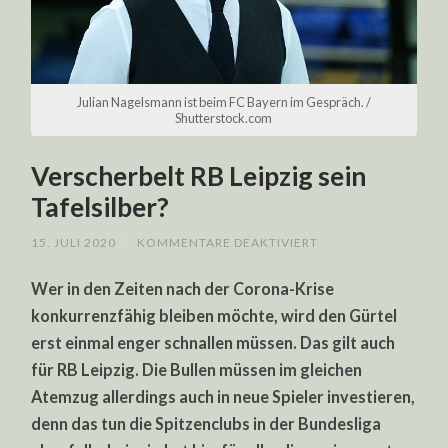
Julian Nagelsmann ist beim FC Bayern im Gespräch. /
Shutterstock.com
Verscherbelt RB Leipzig sein
Tafelsilber?
FÜR
15. JULI 2020
/
KOMMENTARE DEAKTIVIERT
VERSCHERBELT
RB
Wer in den Zeiten nach der Corona-Krise
LEIPZIG
SEIN
konkurrenzfähig bleiben möchte, wird den Gürtel
TAFELSILBER?
erst einmal enger schnallen müssen. Das gilt auch
für RB Leipzig. Die Bullen müssen im gleichen
Atemzug allerdings auch in neue Spieler investieren,
denn das tun die Spitzenclubs in der Bundesliga