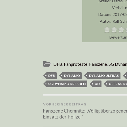
Artikel:
Ultras D
Verhältn
Datum:
2017-08
Autor:
Ralf Sc
DFB
,
Fanproteste
,
Fanszene
,
SG Dyna
DFB
DYNAMO
DYNAMO ULTRAS
SG DYNAMO DRESDEN
UD
ULTRAS 
VORHERIGER BEITRAG
Fanszene Chemnitz: „Völlig überzogene
Einsatz der Polizei“