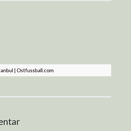
tanbul | Ostfussball.com
entar