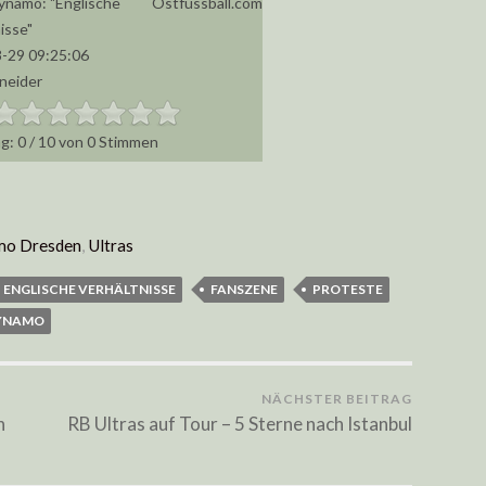
ynamo: "Englische
Ostfussball.com
isse"
-29 09:25:06
hneider
0
/
10
von
0
Stimmen
mo Dresden
,
Ultras
ENGLISCHE VERHÄLTNISSE
FANSZENE
PROTESTE
DYNAMO
NÄCHSTER BEITRAG
n
RB Ultras auf Tour – 5 Sterne nach Istanbul