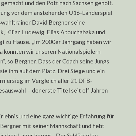
 gemacht und den Pott nach Sachsen geholt.
rung vor dem anstehenden U16-Länderspiel
uswahltrainer David Bergner seine
k, Kilian Ludewig, Elias Abouchabaka und
ig) zu Hause. „Im 2000er Jahrgang haben wir
 da konnten wir unseren Nationalspielern
n“, so Bergner. Dass der Coach seine Jungs
sie ihm auf dem Platz. Drei Siege und ein
iersieg im Vergleich aller 21 DFB-
auswahl – der erste Titel seit elf Jahren
Erlebnis und eine ganz wichtige Erfahrung für
ch Bergner mit seiner Mannschaft und hebt
schen Lager hervor. „Der Schlüssel zu