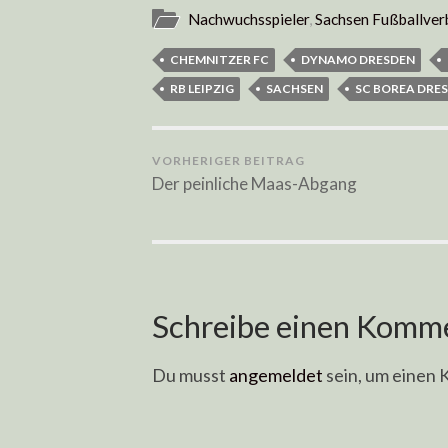
Nachwuchsspieler
,
Sachsen Fußballver
CHEMNITZER FC
DYNAMO DRESDEN
RB LEIPZIG
SACHSEN
SC BOREA DRE
VORHERIGER BEITRAG
Der peinliche Maas-Abgang
Schreibe einen Komm
Du musst
angemeldet
sein, um einen