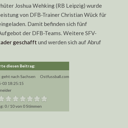
rhüter Joshua Wehking (RB Leipzig) wurde
eistung von DFB-Trainer Christian Wück für
eingeladen. Damit befinden sich fünf
n Aufgebot der DFB-Teams. Weitere SFV-
kader geschafft
und werden sich auf Abruf
 geht nach Sachsen
Ostfussball.com
-03 18:25:15
hneider
0
/
10
von
0
Stimmen