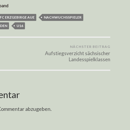
band
FC ERZGEBIRGE AUE
NACHWUCHSSPIELER
SDEN
U16
NÄCHSTER BEITRAG
Aufstiegsverzicht sächsischer
Landesspielklassen
entar
 Kommentar abzugeben.