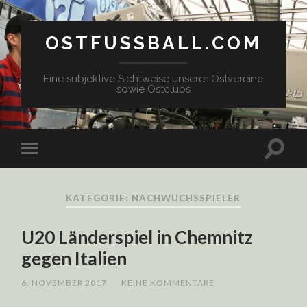
OSTFUSSBALL.COM
Eine subjektive Sichtweise unserer Ostvereine
sowie Ostclubs
KATEGORIE: NACHWUCHSSPIELER
U20 Länderspiel in Chemnitz
gegen Italien
6. NOVEMBER 2017
/
KEINE KOMMENTARE