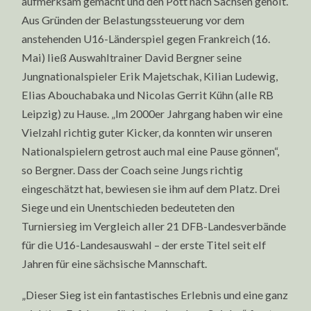
aufmerksam gemacht und den Pott nach Sachsen geholt.
Aus Gründen der Belastungssteuerung vor dem
anstehenden U16-Länderspiel gegen Frankreich (16.
Mai) ließ Auswahltrainer David Bergner seine
Jungnationalspieler Erik Majetschak, Kilian Ludewig,
Elias Abouchabaka und Nicolas Gerrit Kühn (alle RB
Leipzig) zu Hause. „Im 2000er Jahrgang haben wir eine
Vielzahl richtig guter Kicker, da konnten wir unseren
Nationalspielern getrost auch mal eine Pause gönnen“,
so Bergner. Dass der Coach seine Jungs richtig
eingeschätzt hat, bewiesen sie ihm auf dem Platz. Drei
Siege und ein Unentschieden bedeuteten den
Turniersieg im Vergleich aller 21 DFB-Landesverbände
für die U16-Landesauswahl – der erste Titel seit elf
Jahren für eine sächsische Mannschaft.
„Dieser Sieg ist ein fantastisches Erlebnis und eine ganz