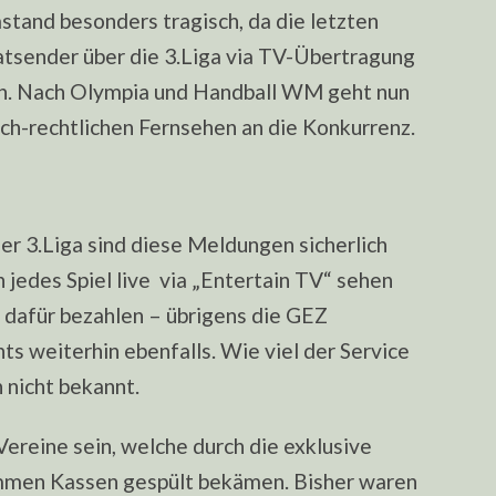
tand besonders tragisch, da die letzten
tsender über die 3.Liga via TV-Übertragung
n. Nach Olympia und Handball WM geht nun
ich-rechtlichen Fernsehen an die Konkurrenz.
er 3.Liga sind diese Meldungen sicherlich
 jedes Spiel live via „Entertain TV“ sehen
dafür bezahlen – übrigens die GEZ
s weiterhin ebenfalls. Wie viel der Service
h nicht bekannt.
ereine sein, welche durch die exklusive
mmen Kassen gespült bekämen. Bisher waren