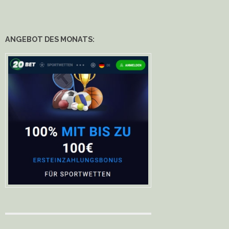
ANGEBOT DES MONATS: