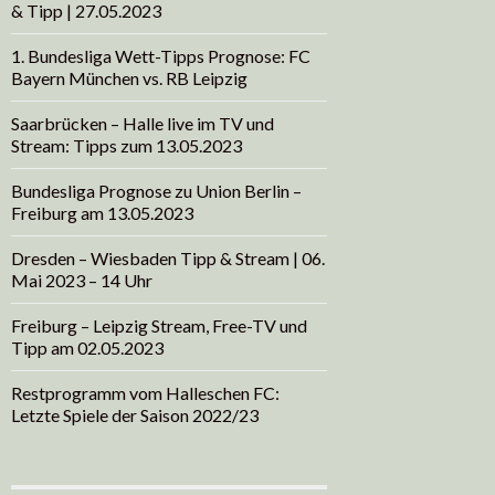
& Tipp | 27.05.2023
1. Bundesliga Wett-Tipps Prognose: FC
Bayern München vs. RB Leipzig
Saarbrücken – Halle live im TV und
Stream: Tipps zum 13.05.2023
Bundesliga Prognose zu Union Berlin –
Freiburg am 13.05.2023
Dresden – Wiesbaden Tipp & Stream | 06.
Mai 2023 – 14 Uhr
Freiburg – Leipzig Stream, Free-TV und
Tipp am 02.05.2023
Restprogramm vom Halleschen FC:
Letzte Spiele der Saison 2022/23