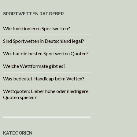
SPORTWETTEN RATGEBER
Wie funktionieren Sportwetten?
Sind Sportwetten in Deutschland legal?
Wer hat die besten Sportwetten Quoten?
Welche Wettformate gibt es?
Was bedeutet Handicap beim Wetten?
Wettquoten: Lieber hohe oder niedrigere
Quoten spielen?
KATEGORIEN