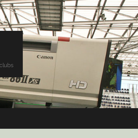
clubs