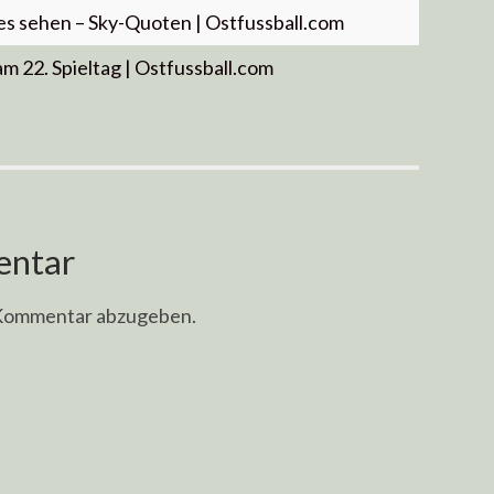
l es sehen – Sky-Quoten | Ostfussball.com
am 22. Spieltag | Ostfussball.com
entar
 Kommentar abzugeben.