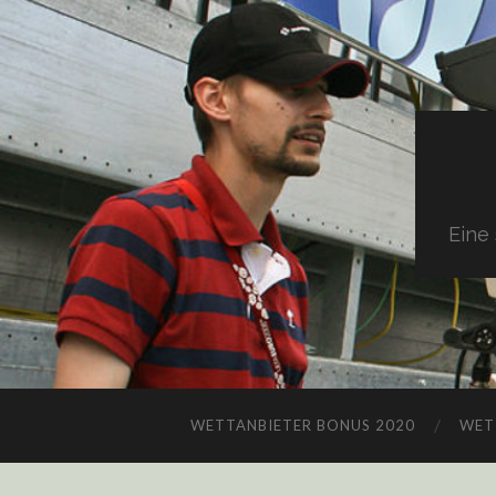
Eine
WETTANBIETER BONUS 2020
WET