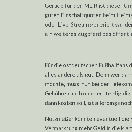
Gerade für den MDR ist dieser Ums
guten Einschaltquoten beim Heima
oder Live-Stream generiert wurde
ein weiteres Zugpferd des öffentl
Für die ostdeutschen Fußballfans d
alles andere als gut. Denn wer dann
möchte, muss nun bei der Telekom 
Gebühren auch ohne echte Highlight
dann kosten soll, ist allerdings noc
Nutznießer könnten eventuell die V
Vermarktung mehr Geld in die kla