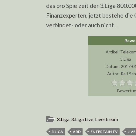
das pro Spielzeit der 3.Liga 800.0
Finanzexperten, jetzt bestehe die 
verbindet- oder auch nicht…
Artikel:
Telekom 
3.Liga
Datum:
2017-01
Autor:
Ralf Sc
3.Liga
,
3.Liga Live
,
Livestream
3.LIGA
ARD
ENTERTAIN TV
LIV