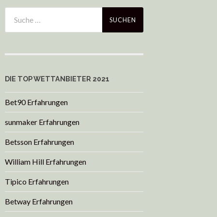
DIE TOP WETTANBIETER 2021
Bet90 Erfahrungen
sunmaker Erfahrungen
Betsson Erfahrungen
William Hill Erfahrungen
Tipico Erfahrungen
Betway Erfahrungen