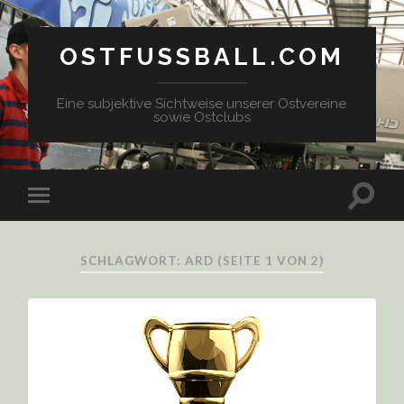
OSTFUSSBALL.COM
Eine subjektive Sichtweise unserer Ostvereine
sowie Ostclubs
SCHLAGWORT: ARD
(SEITE 1 VON 2)