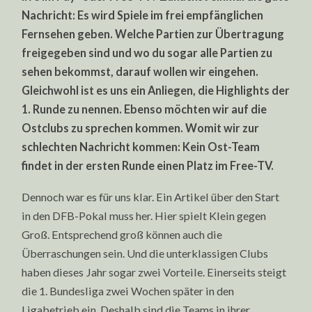
PAY-
Nachricht: Es wird Spiele im frei empfänglichen
UND
FREE-
Fernsehen geben. Welche Partien zur Übertragung
TV
freigegeben sind und wo du sogar alle Partien zu
sehen bekommst, darauf wollen wir eingehen.
Gleichwohl ist es uns ein Anliegen, die Highlights der
1. Runde zu nennen. Ebenso möchten wir auf die
Ostclubs zu sprechen kommen. Womit wir zur
schlechten Nachricht kommen: Kein Ost-Team
findet in der ersten Runde einen Platz im Free-TV.
Dennoch war es für uns klar. Ein Artikel über den Start
in den DFB-Pokal muss her. Hier spielt Klein gegen
Groß. Entsprechend groß können auch die
Überraschungen sein. Und die unterklassigen Clubs
haben dieses Jahr sogar zwei Vorteile. Einerseits steigt
die 1. Bundesliga zwei Wochen später in den
Ligabetrieb ein. Deshalb sind die Teams in ihrer