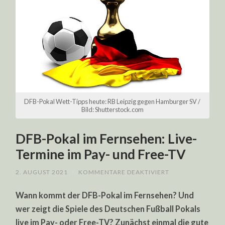
DFB-Pokal Wett-Tipps heute: RB Leipzig gegen Hamburger SV /
Bild: Shutterstock.com
DFB-Pokal im Fernsehen: Live-
Termine im Pay- und Free-TV
FÜR
2. AUGUST 2021
/
KOMMENTARE DEAKTIVIERT
DFB-
POKAL
Wann kommt der DFB-Pokal im Fernsehen? Und
IM
FERNSEHEN:
wer zeigt die Spiele des Deutschen Fußball Pokals
LIVE-
TERMINE
live im Pay- oder Free-TV? Zunächst einmal die gute
IM