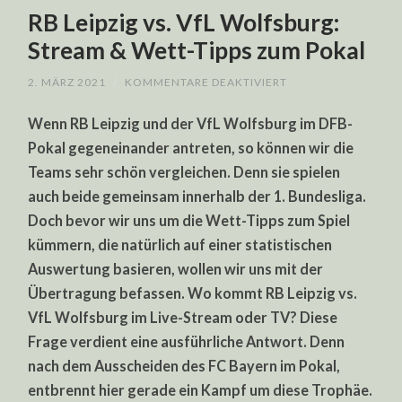
RB Leipzig vs. VfL Wolfsburg:
Stream & Wett-Tipps zum Pokal
FÜR
2. MÄRZ 2021
/
KOMMENTARE DEAKTIVIERT
RB
LEIPZIG
Wenn RB Leipzig und der VfL Wolfsburg im DFB-
VS.
VFL
Pokal gegeneinander antreten, so können wir die
WOLFSBURG:
STREAM
Teams sehr schön vergleichen. Denn sie spielen
&
WETT-
auch beide gemeinsam innerhalb der 1. Bundesliga.
TIPPS
ZUM
Doch bevor wir uns um die Wett-Tipps zum Spiel
POKAL
kümmern, die natürlich auf einer statistischen
Auswertung basieren, wollen wir uns mit der
Übertragung befassen. Wo kommt RB Leipzig vs.
VfL Wolfsburg im Live-Stream oder TV? Diese
Frage verdient eine ausführliche Antwort. Denn
nach dem Ausscheiden des FC Bayern im Pokal,
entbrennt hier gerade ein Kampf um diese Trophäe.