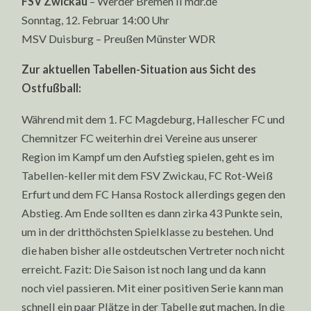
FSV Zwickau
– Werder Bremen II mdr.de
Sonntag, 12. Februar 14:00 Uhr
MSV Duisburg – Preußen Münster WDR
Zur aktuellen Tabellen-Situation aus Sicht des
Ostfußball:
Während mit dem 1. FC Magdeburg, Hallescher FC und
Chemnitzer FC weiterhin drei Vereine aus unserer
Region im Kampf um den Aufstieg spielen, geht es im
Tabellen-keller mit dem FSV Zwickau, FC Rot-Weiß
Erfurt und dem FC Hansa Rostock allerdings gegen den
Abstieg. Am Ende sollten es dann zirka 43 Punkte sein,
um in der dritthöchsten Spielklasse zu bestehen. Und
die haben bisher alle ostdeutschen Vertreter noch nicht
erreicht. Fazit: Die Saison ist noch lang und da kann
noch viel passieren. Mit einer positiven Serie kann man
schnell ein paar Plätze in der Tabelle gut machen. In die