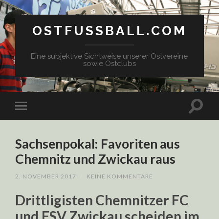
OSTFUSSBALL.COM
Eine subjektive Sichtweise unserer Ostvereine
sowie Ostclubs
Sachsenpokal: Favoriten aus
Chemnitz und Zwickau raus
2. NOVEMBER 2017
/
KEINE KOMMENTARE
Drittligisten Chemnitzer FC
und FSV Zwickau scheiden im