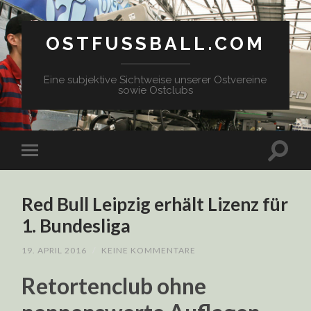
OSTFUSSBALL.COM
Eine subjektive Sichtweise unserer Ostvereine
sowie Ostclubs
Red Bull Leipzig erhält Lizenz für
1. Bundesliga
19. APRIL 2016
/
KEINE KOMMENTARE
Retortenclub ohne