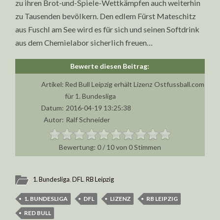
zu ihren Brot-und-Spiele-Wettkämpfen auch weiterhin
zu Tausenden bevölkern. Den edlem Fürst Mateschitz
aus Fuschl am See wird es für sich und seinen Softdrink
aus dem Chemielabor sicherlich freuen…
Artikel:
Red Bull Leipzig erhält Lizenz
Ostfussball.com
für 1. Bundesliga
Datum:
2016-04-19 13:25:38
Autor:
Ralf Schneider
0
/
10
von
0
Stimmen
1. Bundesliga
,
DFL
,
RB Leipzig
1. BUNDESLIGA
DFL
LIZENZ
RB LEIPZIG
RED BULL