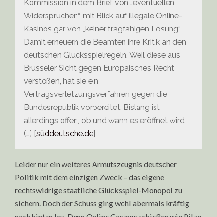
Kommission in dem Brief von „eventuellen
Widersprüchen“, mit Blick auf illegale Online-
Kasinos gar von „keiner tragfähigen Lösung“.
Damit erneuern die Beamten ihre Kritik an den
deutschen Glücksspielregeln. Weil diese aus
Brüsseler Sicht gegen Europäisches Recht
verstoßen, hat sie ein
Vertragsverletzungsverfahren gegen die
Bundesrepublik vorbereitet. Bislang ist
allerdings offen, ob und wann es eröffnet wird
(…) [
süddeutsche.de
]
Leider nur ein weiteres Armutszeugnis deutscher
Politik mit dem einzigen Zweck – das eigene
rechtswidrige staatliche Glücksspiel-Monopol zu
sichern. Doch der Schuss ging wohl abermals kräftig
nach hinten los. Denn Online Casinos schießen wie Pilze