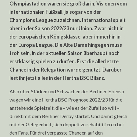
Olympiastadion waren sie groß darin, Visionen vom
ALLES
AUF
internationalen Fußball, ja sogar von der
ANFANG
IN
Champions League zu zeichnen. International spielt
BERLIN
aber in der Saison 2022/23 nur Union. Zwar nicht in
der europäischen Königsklasse, aber immerhin in
der Europa League. Die Alte Dame hingegen muss
froh sein, in der aktuellen Saison überhaupt noch
erstklassig spielen zu dürfen. Erst die allerletzte
Chance in der Relegation wurde genutzt. Darüber
lest ihr jetzt alles in der Hertha BSC Bilanz.
Also über Stärken und Schwächen der Berliner. Ebenso
wagen wir eine Hertha BSC Prognose 2022/23 für die
anstehende Spielzeit, die – wie es der Zufall so will –
direkt mit dem Berliner Derby startet. Und damit gleich
mit der Gelegenheit, sich doppelt zu rehabilitieren bei
den Fans. Für drei verpasste Chancen auf den