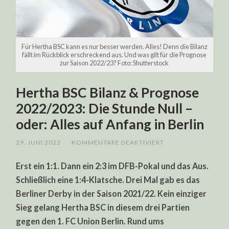
Für Hertha BSC kann es nur besser werden. Alles! Denn die Bilanz
fällt im Rückblick erschreckend aus. Und was gilt für die Prognose
zur Saison 2022/23? Foto: Shutterstock
Hertha BSC Bilanz & Prognose
2022/2023: Die Stunde Null –
oder: Alles auf Anfang in Berlin
FÜR
29. JUNI 2022
/
KOMMENTARE DEAKTIVIERT
HERTHA
BSC
Erst ein 1:1. Dann ein 2:3 im DFB-Pokal und das Aus.
BILANZ
&
Schließlich eine 1:4-Klatsche. Drei Mal gab es das
PROGNOSE
2022/2023:
Berliner Derby in der Saison 2021/22. Kein einziger
DIE
STUNDE
Sieg gelang Hertha BSC in diesem drei Partien
NULL
–
gegen den 1. FC Union Berlin. Rund ums
ODER: