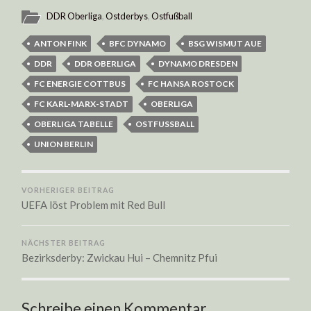
DDR Oberliga
,
Ostderbys
,
Ostfußball
ANTON FINK
BFC DYNAMO
BSG WISMUT AUE
DDR
DDR OBERLIGA
DYNAMO DRESDEN
FC ENERGIE COTTBUS
FC HANSA ROSTOCK
FC KARL-MARX-STADT
OBERLIGA
OBERLIGA TABELLE
OSTFUSSBALL
UNION BERLIN
VORHERIGER BEITRAG
UEFA löst Problem mit Red Bull
NÄCHSTER BEITRAG
Bezirksderby: Zwickau Hui – Chemnitz Pfui
Schreibe einen Kommentar