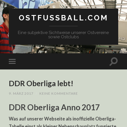
OSTFUSSBALL.COM
Eine subjektive Sichtweise unserer Ostvereine
sowie Ostclubs
DDR Oberliga lebt!
9. MÄRZ 2017
/
KEINE KOMMENTARE
DDR Oberliga Anno 2017
Was auf unserer Webseite als inoffizielle Oberliga-
Tabelle einst als kleiner Nebenschauplatz fungierte,