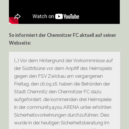
So informiert der Chemnitzer FC aktuell auf seiner
Webseite:
(…) Vor dem Hintergrund der Vorkommnisse auf
der Südtribüne vor dem Anpfiff des Heimspiels
gegen den FSV Zwickau am vergangenen
Freitag, den 16.09.16, haben die Behörden der
Stadt Chemnitz den Chemnitzer FC dazu
aufgefordert, die kommenden drei Heimspiele
in der community4you ARENA unter erhöhten
Sicherheitsvorkehrungen durchzuführen. Dies
wurde in der heutigen Sicherheitsberatung im