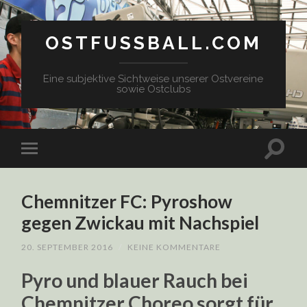
OSTFUSSBALL.COM
Eine subjektive Sichtweise unserer Ostvereine
sowie Ostclubs
Chemnitzer FC: Pyroshow
gegen Zwickau mit Nachspiel
20. SEPTEMBER 2016
/
KEINE KOMMENTARE
Pyro und blauer Rauch bei
Chemnitzer Choreo sorgt für