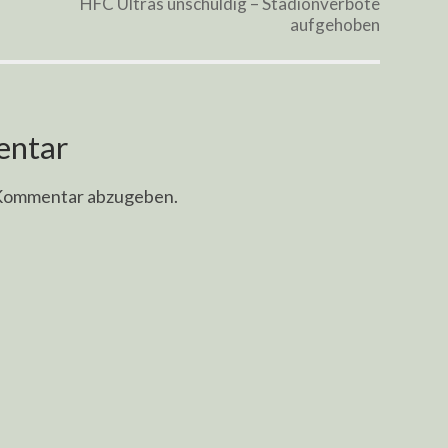
HFC Ultras unschuldig – Stadionverbote
aufgehoben
entar
 Kommentar abzugeben.