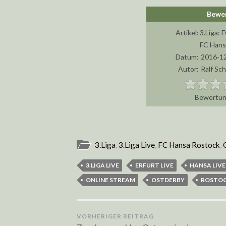
Artikel:
3.Liga: 
FC Hansa
Datum:
2016-12
Autor:
Ralf Sc
3.Liga
,
3.Liga Live
,
FC Hansa Rostock
,
3.LIGA LIVE
ERFURT LIVE
HANSA LIVE
ONLINE STREAM
OSTDERBY
ROSTOC
VORHERIGER BEITRAG