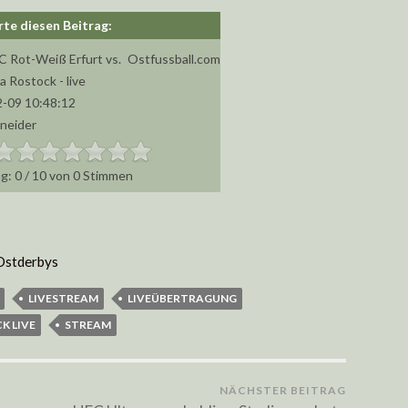
FC Rot-Weiß Erfurt vs.
Ostfussball.com
 Rostock - live
-09 10:48:12
hneider
0
/
10
von
0
Stimmen
Ostderbys
LIVESTREAM
LIVEÜBERTRAGUNG
K LIVE
STREAM
NÄCHSTER BEITRAG