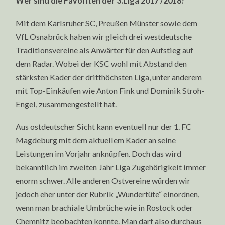
Wer sind die Favoriten der 3.Liga 2017 /2018?
Mit dem Karlsruher SC, Preußen Münster sowie dem
VfL Osnabrück haben wir gleich drei westdeutsche
Traditionsvereine als Anwärter für den Aufstieg auf
dem Radar. Wobei der KSC wohl mit Abstand den
stärksten Kader der dritthöchsten Liga, unter anderem
mit Top-Einkäufen wie Anton Fink und Dominik Stroh-
Engel, zusammengestellt hat.
Aus ostdeutscher Sicht kann eventuell nur der 1. FC
Magdeburg mit dem aktuellem Kader an seine
Leistungen im Vorjahr anknüpfen. Doch das wird
bekanntlich im zweiten Jahr Liga Zugehörigkeit immer
enorm schwer. Alle anderen Ostvereine würden wir
jedoch eher unter der Rubrik „Wundertüte“ einordnen,
wenn man brachiale Umbrüche wie in Rostock oder
Chemnitz beobachten konnte. Man darf also durchaus