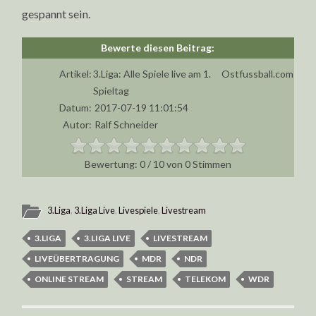
gespannt sein.
Artikel:
3.Liga: Alle Spiele live am 1.
Ostfussball.com
Spieltag
Datum:
2017-07-19 11:01:54
Autor:
Ralf Schneider
0
/
10
von
0
Stimmen
3.Liga
,
3.Liga Live
,
Livespiele
,
Livestream
3.LIGA
3.LIGA LIVE
LIVESTREAM
LIVEÜBERTRAGUNG
MDR
NDR
ONLINE STREAM
STREAM
TELEKOM
WDR