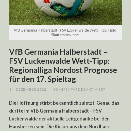
VfB Germania Halberstadt - FSV Luckenwalde Wett-Tipp. / Bild:
Shutterstock.com
VfB Germania Halberstadt –
FSV Luckenwalde Wett-Tipp:
Regionalliga Nordost Prognose
für den 17. Spieltag
FÜR
14. DEZEMBER 2022
/
KOMMENTARE DEAKTIVIERT
VFB
GERMANIA
Die Hoffnung stirbt bekanntlich zuletzt. Genau das
HALBERSTAD
–
dürfte im VfB Germania Halberstadt – FSV
FSV
LUCKENWAL
Luckenwalde der aktuelle Leitgedanke bei den
WETT-
TIPP:
Hausherren sein. Die Kicker aus dem Nordharz
REGIONALLI