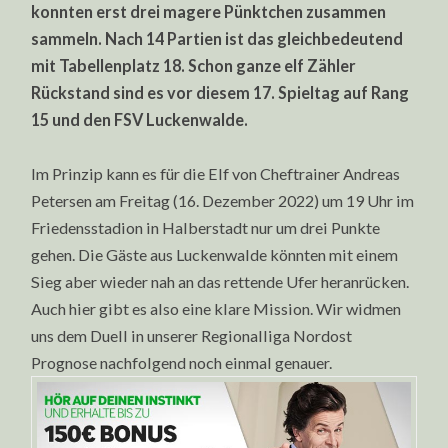
NORDOST
konnten erst drei magere Pünktchen zusammen
PROGNOSE
sammeln. Nach 14 Partien ist das gleichbedeutend
FÜR
DEN
mit Tabellenplatz 18. Schon ganze elf Zähler
17.
SPIELTAG
Rückstand sind es vor diesem 17. Spieltag auf Rang
15 und den FSV Luckenwalde.
Im Prinzip kann es für die Elf von Cheftrainer Andreas
Petersen am Freitag (16. Dezember 2022) um 19 Uhr im
Friedensstadion in Halberstadt nur um drei Punkte
gehen. Die Gäste aus Luckenwalde könnten mit einem
Sieg aber wieder nah an das rettende Ufer heranrücken.
Auch hier gibt es also eine klare Mission. Wir widmen
uns dem Duell in unserer Regionalliga Nordost
Prognose nachfolgend noch einmal genauer.