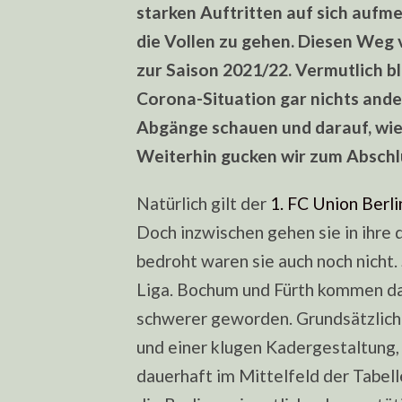
starken Auftritten auf sich aufm
die Vollen zu gehen. Diesen Weg
zur Saison 2021/22. Vermutlich bl
Corona-Situation gar nichts ander
Abgänge schauen und darauf, wie 
Weiterhin gucken wir zum Abschlu
Natürlich gilt der
1. FC Union Berli
Doch inzwischen gehen sie in ihre 
bedroht waren sie auch noch nicht.
Liga. Bochum und Fürth kommen daz
schwerer geworden. Grundsätzlich h
und einer klugen Kadergestaltung, 
dauerhaft im Mittelfeld der Tabell