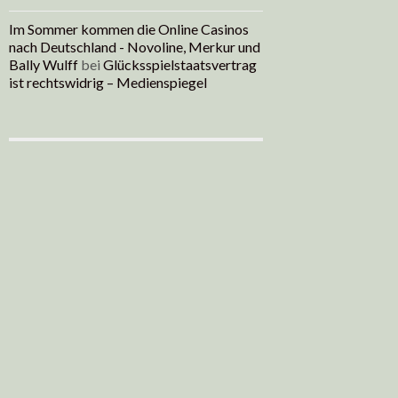
Im Sommer kommen die Online Casinos
nach Deutschland - Novoline, Merkur und
Bally Wulff
bei
Glücksspielstaatsvertrag
ist rechtswidrig – Medienspiegel