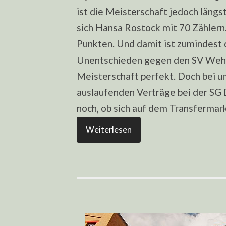
ist die Meisterschaft jedoch längst
sich Hansa Rostock mit 70 Zählern.
Punkten. Und damit ist zumindest 
Unentschieden gegen den SV Wehe
Meisterschaft perfekt. Doch bei uns
auslaufenden Verträge bei der SG
noch, ob sich auf dem Transfermar
Weiterlesen