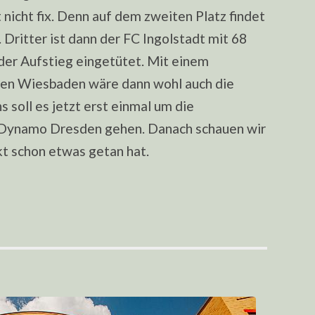
 nicht fix. Denn auf dem zweiten Platz findet
 Dritter ist dann der FC Ingolstadt mit 68
der Aufstieg eingetütet. Mit einem
n Wiesbaden wäre dann wohl auch die
 soll es jetzt erst einmal um die
 Dynamo Dresden gehen. Danach schauen wir
kt schon etwas getan hat.