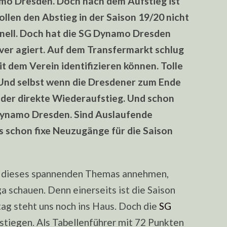
mo Dresden. Doch nach dem Aufstieg ist
VERTRÄGE
UND
llen den Abstieg in der Saison 19/20 nicht
NEUZUGÄNGE
21/22
nell. Doch hat die SG Dynamo Dresden
ver agiert. Auf dem Transfermarkt schlug
mit dem Verein identifizieren können. Tolle
. Und selbst wenn die Dresdener zum Ende
g der direkte Wiederaufstieg. Und schon
i Dynamo Dresden. Sind Auslaufende
s schon fixe Neuzugänge für die Saison
 dieses spannenden Themas annehmen,
a schauen. Denn einerseits ist die Saison
ltag steht uns noch ins Haus. Doch die
SG
estiegen. Als Tabellenführer mit 72 Punkten