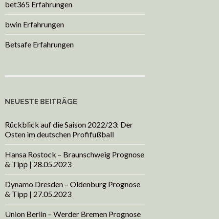
bet365 Erfahrungen
bwin Erfahrungen
Betsafe Erfahrungen
NEUESTE BEITRÄGE
Rückblick auf die Saison 2022/23: Der
Osten im deutschen Profifußball
Hansa Rostock – Braunschweig Prognose
& Tipp | 28.05.2023
Dynamo Dresden – Oldenburg Prognose
& Tipp | 27.05.2023
Union Berlin – Werder Bremen Prognose