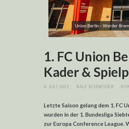
Union Berlin – Werder Brem
1. FC Union Ber
Kader & Spiel
6. JULI 2021
/
RALF SCHNEIDER
/
KO
Letzte Saison gelang dem 1. FC U
wurden in der 1. Bundesliga Siebt
zur Europa Conference League. W