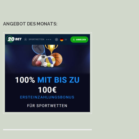
ANGEBOT DES MONATS: