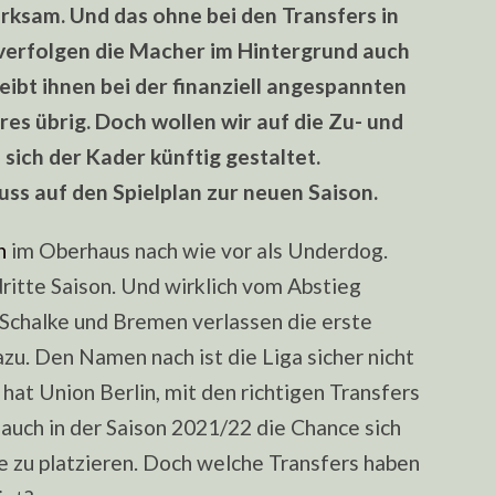
2021/22
erksam. Und das ohne bei den Transfers in
 verfolgen die Macher im Hintergrund auch
eibt ihnen bei der finanziell angespannten
es übrig. Doch wollen wir auf die Zu- und
sich der Kader künftig gestaltet.
ss auf den Spielplan zur neuen Saison.
n
im Oberhaus nach wie vor als Underdog.
dritte Saison. Und wirklich vom Abstieg
 Schalke und Bremen verlassen die erste
u. Den Namen nach ist die Liga sicher nicht
at Union Berlin, mit den richtigen Transfers
auch in der Saison 2021/22 die Chance sich
e zu platzieren. Doch welche Transfers haben