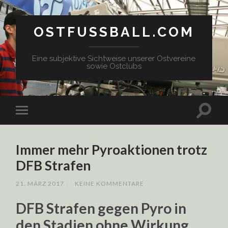
OSTFUSSBALL.COM
Eine subjektive Sichtweise unserer Ostvereine
sowie Ostclubs
Immer mehr Pyroaktionen trotz
DFB Strafen
21. MÄRZ 2017
/
KEINE KOMMENTARE
DFB Strafen gegen Pyro in
den Stadien ohne Wirkung