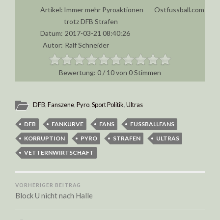
Artikel:
Immer mehr Pyroaktionen
Ostfussball.com
trotz DFB Strafen
Datum:
2017-03-21 08:40:26
Autor:
Ralf Schneider
0
/
10
von
0
Stimmen
DFB
,
Fanszene
,
Pyro
,
Sport Politik
,
Ultras
DFB
FANKURVE
FANS
FUSSBALLFANS
KORRUPTION
PYRO
STRAFEN
ULTRAS
VETTERNWIRTSCHAFT
VORHERIGER BEITRAG
Block U nicht nach Halle