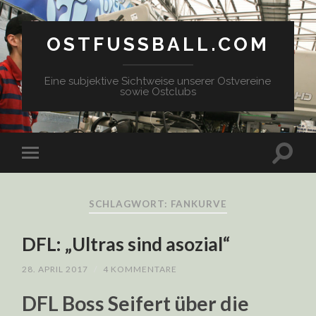
OSTFUSSBALL.COM
Eine subjektive Sichtweise unserer Ostvereine
sowie Ostclubs
SCHLAGWORT: FANKURVE
DFL: „Ultras sind asozial“
28. APRIL 2017
/
4 KOMMENTARE
DFL Boss Seifert über die