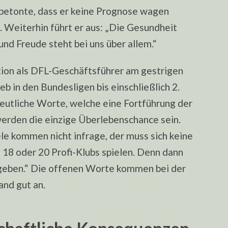
 betonte, dass er keine Prognose wagen
t. Weiterhin führt er aus: „Die Gesundheit
und Freude steht bei uns über allem.“
sition als DFL-Geschäftsführer am gestrigen
eb in den Bundesligen bis einschließlich 2.
 deutliche Worte, welche eine Fortführung der
werden die einzige Überlebenschance sein.
le kommen nicht infrage, der muss sich keine
18 oder 20 Profi-Klubs spielen. Denn dann
 geben.“ Die offenen Worte kommen bei der
and gut an.