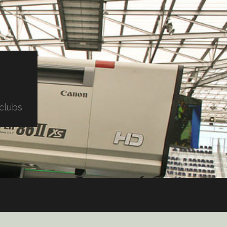
clubs