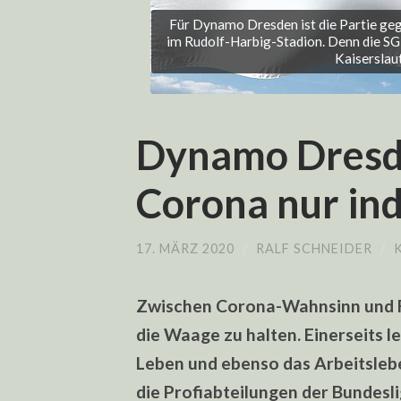
Für Dynamo Dresden ist die Partie ge
im Rudolf-Harbig-Stadion. Denn die SGD
Kaiserslau
Dynamo Dresde
Corona nur ind
17. MÄRZ 2020
/
RALF SCHNEIDER
/
Zwischen Corona-Wahnsinn und Fi
die Waage zu halten. Einerseits l
Leben und ebenso das Arbeitslebe
die Profiabteilungen der Bundesli