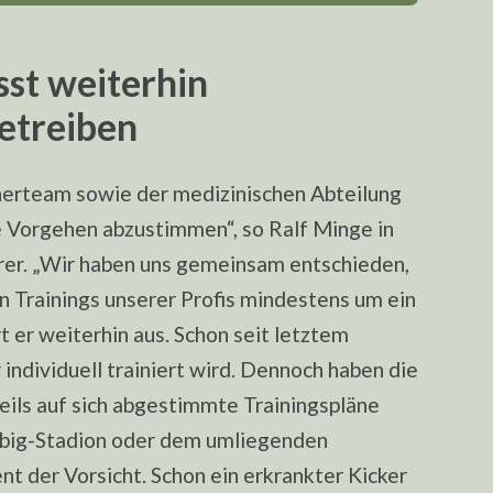
st weiterhin
betreiben
nerteam sowie der medizinischen Abteilung
Vorgehen abzustimmen“, so Ralf Minge in
hrer. „Wir haben uns gemeinsam entschieden,
en Trainings unserer Profis mindestens um ein
t er weiterhin aus. Schon seit letztem
r individuell trainiert wird. Dennoch haben die
ils auf sich abgestimmte Trainingspläne
arbig-Stadion oder dem umliegenden
ent der Vorsicht. Schon ein erkrankter Kicker