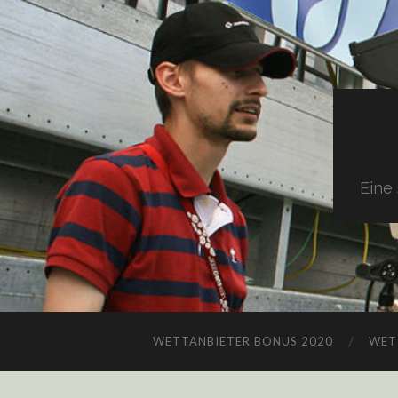
Eine
WETTANBIETER BONUS 2020
WET