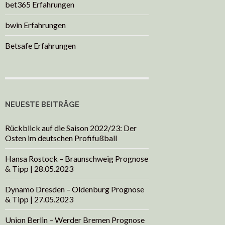
bet365 Erfahrungen
bwin Erfahrungen
Betsafe Erfahrungen
NEUESTE BEITRÄGE
Rückblick auf die Saison 2022/23: Der
Osten im deutschen Profifußball
Hansa Rostock – Braunschweig Prognose
& Tipp | 28.05.2023
Dynamo Dresden – Oldenburg Prognose
& Tipp | 27.05.2023
Union Berlin – Werder Bremen Prognose