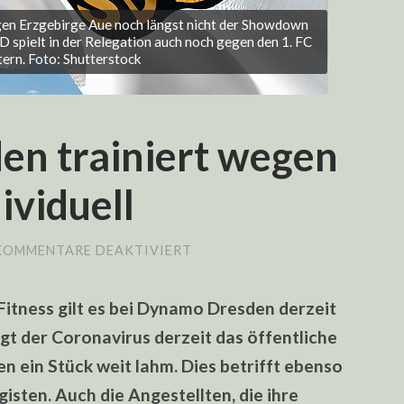
gen Erzgebirge Aue noch längst nicht der Showdown
 spielt in der Relegation auch noch gegen den 1. FC
tern. Foto: Shutterstock
n trainiert wegen
ividuell
FÜR
KOMMENTARE DEAKTIVIERT
DYNAMO
DRESDEN
TRAINIERT
tness gilt es bei Dynamo Dresden derzeit
WEGEN
CORONA
egt der Coronavirus derzeit das öffentliche
NUR
INDIVIDUELL
n ein Stück weit lahm. Dies betrifft ebenso
gisten. Auch die Angestellten, die ihre