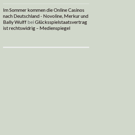
Im Sommer kommen die Online Casinos
nach Deutschland - Novoline, Merkur und
Bally Wulff
bei
Glücksspielstaatsvertrag
ist rechtswidrig – Medienspiegel