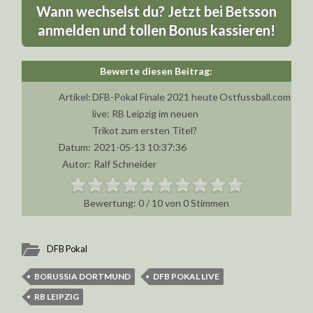
Wann wechselst du? Jetzt bei Betsson
anmelden und tollen Bonus kassieren!
Artikel:
DFB-Pokal Finale 2021 heute
Ostfussball.com
live: RB Leipzig im neuen
Trikot zum ersten Titel?
Datum:
2021-05-13 10:37:36
Autor:
Ralf Schneider
0
/
10
von
0
Stimmen
DFB Pokal
BORUSSIA DORTMUND
DFB POKAL LIVE
RB LEIPZIG