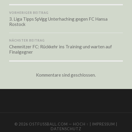
VORHERIGER BEITRAG
3. Liga Tipps SpVgg Unterhaching gegen FC Hansa
Rostock
NÄCHSTER BEITRAG
Chemnitzer FC: Rückkehr ins Training und warten auf
Finalgegner
Kommentare sind geschlossen.
© 2026
OSTFUSSBALL.COM
—
HOCH ↑
|
IMPRESSUM
|
DATENSCHUTZ