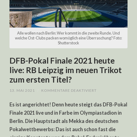
Alle wollen nach Berlin: Wer kommt in die zweite Runde. Und
welche Ost-Clubs packen womöglich eine Überraschung? Foto:
Shutterstock
DFB-Pokal Finale 2021 heute
live: RB Leipzig im neuen Trikot
zum ersten Titel?
FÜR
13. MAI 2021
/
KOMMENTARE DEAKTIVIERT
DFB-
POKAL
Es ist angerichtet! Denn heute steigt das DFB-Pokal
FINALE
2021
Finale 2021 live und in Farbe im Olympiastadion in
HEUTE
LIVE:
Berlin. Die Hauptstadt als Mekka des deutschen
RB
LEIPZIG
Pokalwettbewerbs: Das ist auch schon fast die
IM
NEUEN