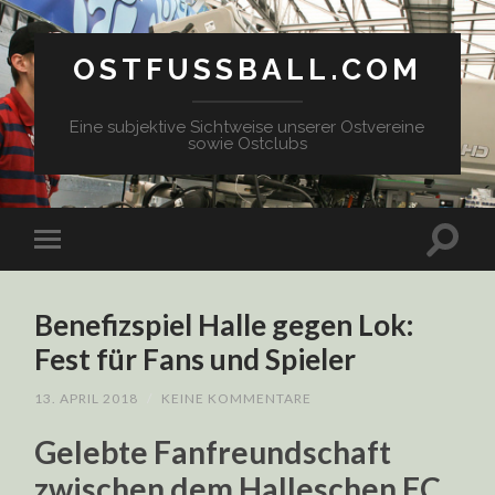
OSTFUSSBALL.COM
Eine subjektive Sichtweise unserer Ostvereine
sowie Ostclubs
Benefizspiel Halle gegen Lok:
Fest für Fans und Spieler
13. APRIL 2018
/
KEINE KOMMENTARE
Gelebte Fanfreundschaft
zwischen dem Halleschen FC