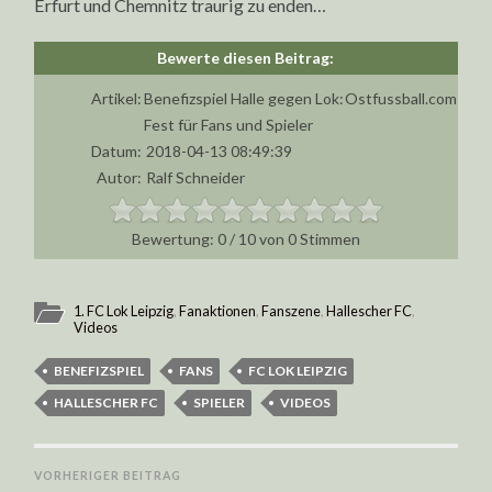
Erfurt und Chemnitz traurig zu enden…
Artikel:
Benefizspiel Halle gegen Lok:
Ostfussball.com
Fest für Fans und Spieler
Datum:
2018-04-13 08:49:39
Autor:
Ralf Schneider
0
/
10
von
0
Stimmen
1. FC Lok Leipzig
,
Fanaktionen
,
Fanszene
,
Hallescher FC
,
Videos
BENEFIZSPIEL
FANS
FC LOK LEIPZIG
HALLESCHER FC
SPIELER
VIDEOS
VORHERIGER BEITRAG