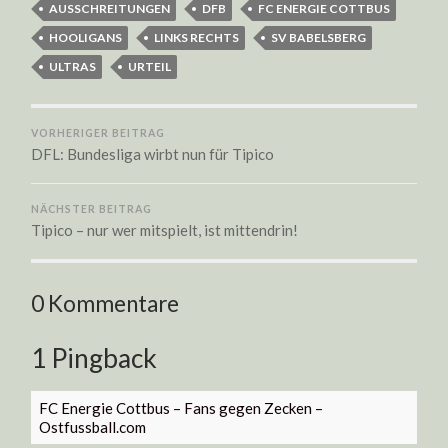
AUSSCHREITUNGEN
DFB
FC ENERGIE COTTBUS
HOOLIGANS
LINKS RECHTS
SV BABELSBERG
ULTRAS
URTEIL
VORHERIGER BEITRAG
DFL: Bundesliga wirbt nun für Tipico
NÄCHSTER BEITRAG
Tipico – nur wer mitspielt, ist mittendrin!
0 Kommentare
1 Pingback
FC Energie Cottbus – Fans gegen Zecken –
Ostfussball.com