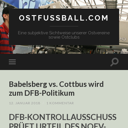
OSTFUSSBALL.COM
Eine subjektive Sichtweise unserer Ostvereine
sowie Ostclubs
Babelsberg vs. Cottbus wird
zum DFB-Politikum
12. JANUAR 2018
/
1 KOMMENTAR
DFB-KONTROLLAUSSCHUSS
PRÜFT URTEIL DES NOFV-