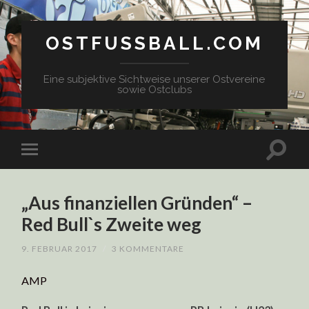
OSTFUSSBALL.COM
Eine subjektive Sichtweise unserer Ostvereine
sowie Ostclubs
„Aus finanziellen Gründen“ –
Red Bull`s Zweite weg
9. FEBRUAR 2017
/
3 KOMMENTARE
AMP