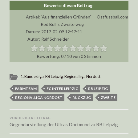
Artikel:
"Aus finanziellen Gründen" -
Ostfussball.com
Red Bull`s Zweite weg
Datum:
2017-02-09 12:47:41
Autor:
Ralf Schneider
0
/
10
von
0
Stimmen
1. Bundesliga
,
RB Leipzig
,
Regionalliga Nordost
FARMTEAM
FC INTER LEIPZIG
RB LEIPZIG
REGIONALLIGA NORDOST
RÜCKZUG
ZWEITE
VORHERIGER BEITRAG
Gegendarstellung der Ultras Dortmund zu RB Leipzig