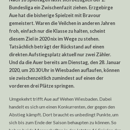
AM
Bundesliga ein Zwischenfazit ziehen. Erzgebirge
19.
SPIELTAG
Aue hat die bisherige Spielzeit mit Bravour
AUF
DEN
gemeistert. Waren die Veilchen in anderen Jahren
AUFSTIEGSPLAT
froh, einfach nur die Klasse zu halten, scheint
diesem Ziel in 2020 nix im Wege zu stehen.
Tatsächlich beträgt der Rückstand auf einen
direkten Aufstiegsplatz aktuell nur zwei Zähler.
Und da die Auer bereits am Dienstag, den 28. Januar
2020, um 20.30 Uhr in Wiesbaden auflaufen, können
sie zwischenzeitlich zumindest auf einen der
vorderen drei Plätze springen.
Umgekehrt trifft Aue auf Wehen Wiesbaden. Dabei
handelt es sich um einen Konkurrenten, der gegen den
Abstieg kämpft. Dort braucht es unbedingt Punkte, um
sich bis zum Ende der Saison behaupten zu können. So