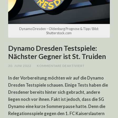
Dynamo Dresden – Oldenburg Prognose & Tipp / Bild:
Shutterstock.com
Dynamo Dresden Testspiele:
Nächster Gegner ist St. Truiden
FÜR
30. JUNI 2022
/
KOMMENTARE DEAKTIVIERT
DYNAMO
DRESDEN
In der Vorbereitung möchten wir auf die Dynamo
TESTSPIELE:
NÄCHSTER
Dresden Testspiele schauen. Einige Tests haben die
GEGNER
IST
Dresdener bereits hinter sich gebracht, andere
ST.
TRUIDEN
liegen noch vor ihnen. Fakt ist jedoch, dass die SG
Dynamo eine kurze Sommerpause hatte. Denn die
Relegationsspiele gegen den 1. FC Kaiserslautern