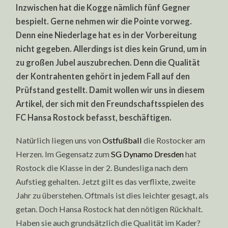
VOR
Inzwischen hat die Kogge nämlich fünf Gegner
DEM
START
bespielt. Gerne nehmen wir die Pointe vorweg.
GEGEN
Denn eine Niederlage hat es in der Vorbereitung
HEIDENHEIM
nicht gegeben. Allerdings ist dies kein Grund, um in
zu großen Jubel auszubrechen. Denn die Qualität
der Kontrahenten gehört in jedem Fall auf den
Prüfstand gestellt. Damit wollen wir uns in diesem
Artikel, der sich mit den Freundschaftsspielen des
FC Hansa Rostock befasst, beschäftigen.
Natürlich liegen uns von
Ostfußball
die Rostocker am
Herzen. Im Gegensatz zum
SG Dynamo Dresden
hat
Rostock die Klasse in der 2. Bundesliga nach dem
Aufstieg gehalten. Jetzt gilt es das verflixte, zweite
Jahr zu überstehen. Oftmals ist dies leichter gesagt, als
getan. Doch Hansa Rostock hat den nötigen Rückhalt.
Haben sie auch grundsätzlich die Qualität im Kader?