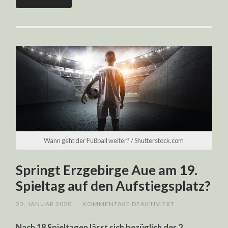
Wann geht der Fußball weiter? / Shutterstock.com
Springt Erzgebirge Aue am 19.
Spieltag auf den Aufstiegsplatz?
FÜR
23. JANUAR 2020
/
KOMMENTARE DEAKTIVIERT
SPRINGT
ERZGEBIRGE
Nach 18 Spieltagen lässt sich bezüglich der 2.
AUE