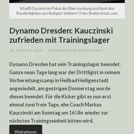
Schafft Dynamo im Pokal die Überraschung und lässt den
Bundesligisten aus Stuttgart stolpern? Foto: Shutterstock.com
Dynamo Dresden: Kauczinski
zufrieden mit Trainingslager
FÜR
28. AUGUST 2020
/
KOMMENTARE DEAKTIVIERT
DYNAMO
DRESDEN:
Dynamo Dresden hat sein Trainingslager beendet.
KAUCZINSKI
ZUFRIEDEN
Ganze neun Tage lang war der Drittligist in seinem
MIT
TRAININGSLAG
Vorbereitungscamp in Heilbad Heiligenstadt
angesiedelt, am gestrigen Donnerstag wurde
dieses beendet. Für die Kicker gibt es nun erst
einmal zwei freie Tage, ehe Coach Markus
Kauczinski am Sonntag um 16 Uhr wieder zur
nächsten Trainingseinheit bitten wird.
Weiterlesen