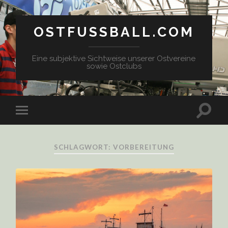
OSTFUSSBALL.COM
Eine subjektive Sichtweise unserer Ostvereine
sowie Ostclubs
SCHLAGWORT: VORBEREITUNG