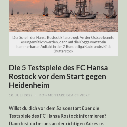
Der Schein der Hansa Rostock Bilanz trügt: An der Ostsee könnte
es ungemütlich werden, denn auf die Kogge wartet ein
hammerharter Auftakt in der 2. Bundesliga Rückrunde. Bild:
Shutterstock
Die 5 Testspiele des FC Hansa
Rostock vor dem Start gegen
Heidenheim
FÜR
10. JULI 2022
/
KOMMENTARE DEAKTIVIERT
DIE
5
Willst du dich vor dem Saisonstart über die
TESTSPIELE
DES
Testspiele des FC Hansa Rostock informieren?
FC
HANSA
Dann bist du bei uns an der richtigen Adresse.
ROSTOCK