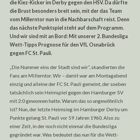
die Kiez-Kicker im Derby gegen den HSV. Da dürfte
ST.
PAULI:
die Brust besonders breit sein, mit der das Team
2.
BUNDESLIG
vom Millerntor nun in die Nachbarschaft reist. Denn
WETT-
TIPPS
das nächste Punktspiel steht auf dem Programm.
PROGNOSE
Und wir sind mit an Bord: Mit unserer 2. Bundesliga
Wett-Tipps Prognose für den VfL Osnabrück
gegen FC St. Pauli.
„Die Nummer eins der Stadt sind wir“, skandierten die
Fans am Millerntor. Wir – damit war am Montagabend
einzig und alleine der FC St. Pauli gemeint, der soeben
tatsächlich sein Heimspiel gegen den Hamburger SV
mit 2:0 gewonnen hatte. Warum das so ungewöhnlich
ist? Nun, der letzte Heimsieg im Hamburger Derby um
Punkte gelang St. Pauli vor 59 Jahren 1960. Also zu
einer Zeit, in der noch nicht einmal die Bundesliga
gegründet war. Was bedeutet das nun für die Wett-