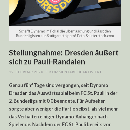
Schafft Dynamo im Pokal die Überraschung und lässt den
Bundesligisten aus Stuttgart stolpern? Foto: Shutterstock.com
Stellungnahme: Dresden äußert
sich zu Pauli-Randalen
FÜR
19. FEBRUAR 2020
/
KOMMENTARE DEAKTIVIERT
STELLUNGNAH
DRESDEN
Genau fünf Tage sind vergangen, seit Dynamo
ÄUSSERT S
ICH Z
Dresden das Auswärtsspiel beim FC St. Pauli in der
U P
AULI-R
2. Bundesliga mit 0:0 beendete. Für Aufsehen
ANDALEN
sorgte aber weniger die Partie selbst, als viel mehr
das Verhalten einiger Dynamo-Anhänger nach
Spielende. Nachdem der FC St. Pauli bereits vor