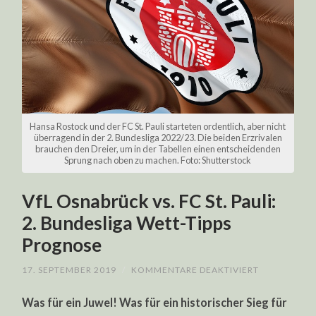
Hansa Rostock und der FC St. Pauli starteten ordentlich, aber nicht
überragend in der 2. Bundesliga 2022/23. Die beiden Erzrivalen
brauchen den Dreier, um in der Tabellen einen entscheidenden
Sprung nach oben zu machen. Foto: Shutterstock
VfL Osnabrück vs. FC St. Pauli:
2. Bundesliga Wett-Tipps
Prognose
FÜR
17. SEPTEMBER 2019
/
KOMMENTARE DEAKTIVIERT
VFL
OSNABRÜC
Was für ein Juwel! Was für ein historischer Sieg für
VS.
FC