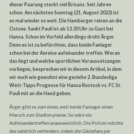
VS.
dieser Paarung steckt viel Brisanz. Seit Jahren
FC
ST.
schon. Am nächsten Sonntag (21. August 2022) ist
PAULI
es mal wieder so weit. Die Hamburger reisen an die
Ostsee. Sankt Pauli ist ab 13.30 Uhr zu Gast bei
Hansa. Schon im Vorfeld allerdings droht Ärger.
Denn es ist zu befürchten, dass beide Fanlager
schon bei der Anreise aufeinander treffen. Woran
das liegt und welche sportlichen Voraussetzungen
vorliegen, besprechen wir in diesem Artikel, in dem
wir euch wie gewohnt eine gezielte 2. Bundesliga
Wett-Tipps Prognose für Hansa Rostock vs. FC St.
Pauli mit an die Hand geben.
Ärger gibt es zum einen, weil beide Fanlager einen
Marsch zum Stadion planen. So wäre ein
Aufeinandertreffen unausweichlich. Die Polizei möchte
das natürlich verhindern, indem die Gästefans per