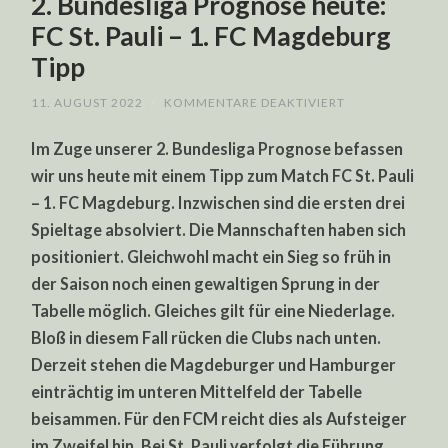
2. Bundesliga Prognose heute:
FC St. Pauli – 1. FC Magdeburg
Tipp
FÜR
11. AUGUST 2022
/
KOMMENTARE DEAKTIVIERT
2.
BUNDESLIGA
Im Zuge unserer 2. Bundesliga Prognose befassen
PROGNOSE
HEUTE:
wir uns heute mit einem Tipp zum Match FC St. Pauli
FC
ST.
– 1. FC Magdeburg. Inzwischen sind die ersten drei
PAULI
–
Spieltage absolviert. Die Mannschaften haben sich
1.
FC
positioniert. Gleichwohl macht ein Sieg so früh in
MAGDEBURG
der Saison noch einen gewaltigen Sprung in der
TIPP
Tabelle möglich. Gleiches gilt für eine Niederlage.
Bloß in diesem Fall rücken die Clubs nach unten.
Derzeit stehen die Magdeburger und Hamburger
einträchtig im unteren Mittelfeld der Tabelle
beisammen. Für den FCM reicht dies als Aufsteiger
im Zweifel hin. Bei St. Pauli verfolgt die Führung