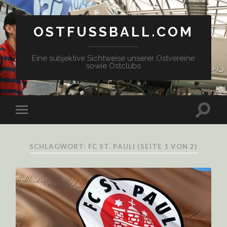
OSTFUSSBALL.COM
Eine subjektive Sichtweise unserer Ostvereine
sowie Ostclubs
SCHLAGWORT: FC ST. PAULI
(SEITE 1 VON 2)