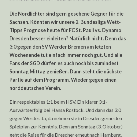
2.
BUNDESLIG
Die Nordlichter sind gern gesehene Gegner für die
WETT-
TIPPS
Sachsen. Könnten wir unsere 2. Bundesliga Wett-
PROGNOSE:
FC
Tipps Prognose heute für FC St. Pauli vs. Dynamo
ST.
PAULI
Dresden besser einleiten? Natürlich nicht. Denn das
VS.
DYNAMO
3:0 gegen den SV Werder Bremen am letzten
DRESDEN
Wochenende tut einfach immer noch gut. Und alle
Fans der SGD dürfen es auch noch bis zumindest
Sonntag Mittag genießen. Dann steht die nächste
Partie auf dem Programm. Wieder gegen einen
norddeutschen Verein.
Ein respektables 1:1 beim HSV. Ein klarer 3:1-
Auswärtserfolg bei Hansa Rostock. Und dann das 3:0
gegen Werder. Ja, da nehmen sie in Dresden gerne den
Spielplan zur Kenntnis. Denn am Sonntag (3. Oktober)
geht die Reise für die Dresdner erneut nach Hamburg.