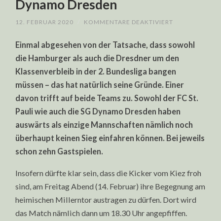
Dynamo Dresden
FÜR
12. FEBRUAR 2020
/
KOMMENTARE DEAKTIVIERT
2.
BUNDESLIGA
Einmal abgesehen von der Tatsache, dass sowohl
WETT-
TIPPS
die Hamburger als auch die Dresdner um den
PROGNOSE:
FC
Klassenverbleib in der 2. Bundesliga bangen
ST.
PAULI
müssen – das hat natürlich seine Gründe. Einer
VS.
DYNAMO
davon trifft auf beide Teams zu. Sowohl der FC St.
DRESDEN
Pauli wie auch die SG Dynamo Dresden haben
auswärts als einzige Mannschaften nämlich noch
überhaupt keinen Sieg einfahren können. Bei jeweils
schon zehn Gastspielen.
Insofern dürfte klar sein, dass die Kicker vom Kiez froh
sind, am Freitag Abend (14. Februar) ihre Begegnung am
heimischen Millerntor austragen zu dürfen. Dort wird
das Match nämlich dann um 18.30 Uhr angepfiffen.