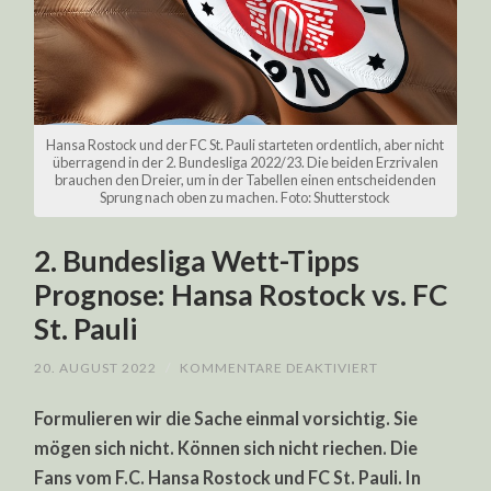
Hansa Rostock und der FC St. Pauli starteten ordentlich, aber nicht
überragend in der 2. Bundesliga 2022/23. Die beiden Erzrivalen
brauchen den Dreier, um in der Tabellen einen entscheidenden
Sprung nach oben zu machen. Foto: Shutterstock
2. Bundesliga Wett-Tipps
Prognose: Hansa Rostock vs. FC
St. Pauli
FÜR
20. AUGUST 2022
/
KOMMENTARE DEAKTIVIERT
2.
BUNDESLIGA
Formulieren wir die Sache einmal vorsichtig. Sie
WETT-
TIPPS
mögen sich nicht. Können sich nicht riechen. Die
PROGNOSE:
HANSA
Fans vom F.C. Hansa Rostock und FC St. Pauli. In
ROSTOCK