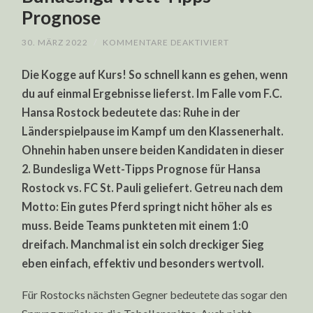
Prognose
FÜR
30. MÄRZ 2022
/
KOMMENTARE DEAKTIVIERT
HANSA
ROSTOCK
Die Kogge auf Kurs! So schnell kann es gehen, wenn
VS.
FC
du auf einmal Ergebnisse lieferst. Im Falle vom F.C.
ST.
PAULI
Hansa Rostock bedeutete das: Ruhe in der
LIVE
IM
Länderspielpause im Kampf um den Klassenerhalt.
FREE
TV
Ohnehin haben unsere beiden Kandidaten in dieser
AUF
2. Bundesliga Wett-Tipps Prognose für Hansa
SPORT1:
2.
Rostock vs. FC St. Pauli geliefert. Getreu nach dem
BUNDESLIGA
WETT-
Motto: Ein gutes Pferd springt nicht höher als es
TIPPS
PROGNOSE
muss. Beide Teams punkteten mit einem 1:0
dreifach. Manchmal ist ein solch dreckiger Sieg
eben einfach, effektiv und besonders wertvoll.
Für Rostocks nächsten Gegner bedeutete das sogar den