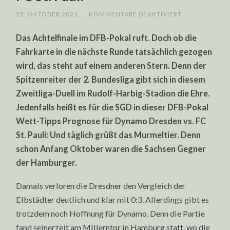
FÜR
25. OKTOBER 2021
/
KOMMENTARE DEAKTIVIERT
DFB-
POKAL
Das Achtelfinale im DFB-Pokal ruft. Doch ob die
WETT-
TIPPS
Fahrkarte in die nächste Runde tatsächlich gezogen
PROGNOSE:
DYNAMO
wird, das steht auf einem anderen Stern. Denn der
DRESDEN
VS.
Spitzenreiter der 2. Bundesliga gibt sich in diesem
FC
ST.
Zweitliga-Duell im Rudolf-Harbig-Stadion die Ehre.
PAULI
Jedenfalls heißt es für die SGD in dieser DFB-Pokal
Wett-Tipps Prognose für Dynamo Dresden vs. FC
St. Pauli: Und täglich grüßt das Murmeltier. Denn
schon Anfang Oktober waren die Sachsen Gegner
der Hamburger.
Damals verloren die Dresdner den Vergleich der
Elbstädter deutlich und klar mit 0:3. Allerdings gibt es
trotzdem noch Hoffnung für Dynamo. Denn die Partie
fand seinerzeit am Millerntor in Hamburg statt, wo die