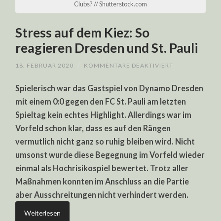
Clubs? // Shutterstock.com
Stress auf dem Kiez: So
reagieren Dresden und St. Pauli
FÜR
18. FEBRUAR 2020
/
KOMMENTARE DEAKTIVIERT
STRESS
AUF
Spielerisch war das Gastspiel von Dynamo Dresden
DEM
KIEZ:
mit einem 0:0 gegen den FC St. Pauli am letzten
SO
REAGIEREN
Spieltag kein echtes Highlight. Allerdings war im
DRESDEN
UND
Vorfeld schon klar, dass es auf den Rängen
ST.
PAULI
vermutlich nicht ganz so ruhig bleiben wird. Nicht
umsonst wurde diese Begegnung im Vorfeld wieder
einmal als Hochrisikospiel bewertet. Trotz aller
Maßnahmen konnten im Anschluss an die Partie
aber Ausschreitungen nicht verhindert werden.
Weiterlesen