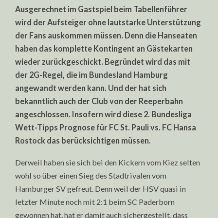
BUNDESLIGA
Ausgerechnet im Gastspiel beim Tabellenführer
WETT-
TIPPS
wird der Aufsteiger ohne lautstarke Unterstützung
PROGNOSE:
FC
der Fans auskommen müssen. Denn die Hanseaten
ST.
PAULI
haben das komplette Kontingent an Gästekarten
VS.
FC
wieder zurückgeschickt. Begründet wird das mit
HANSA
der 2G-Regel, die im Bundesland Hamburg
ROSTOCK
angewandt werden kann. Und der hat sich
bekanntlich auch der Club von der Reeperbahn
angeschlossen. Insofern wird diese 2. Bundesliga
Wett-Tipps Prognose für FC St. Pauli vs. FC Hansa
Rostock das berücksichtigen müssen.
Derweil haben sie sich bei den Kickern vom Kiez selten
wohl so über einen Sieg des Stadtrivalen vom
Hamburger SV gefreut. Denn weil der HSV quasi in
letzter Minute noch mit 2:1 beim SC Paderborn
gewonnen hat, hat er damit auch sichergestellt, dass