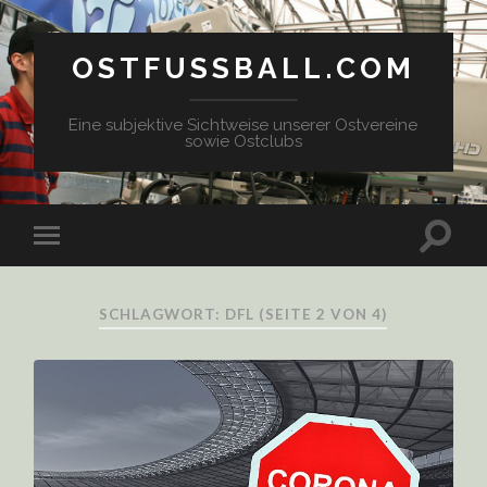
OSTFUSSBALL.COM
Eine subjektive Sichtweise unserer Ostvereine
sowie Ostclubs
SCHLAGWORT: DFL
(SEITE 2 VON 4)