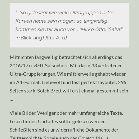
“… So gefestigt wie viele Ultragruppen oder
Kurven heute sein mögen, so langweilig
kommen sie mir auch vor … (Mirko Otto, ’Salut!’
in
Blickfang Ultra
# 41).
Mitnichten langweilig betrachtet sich allerdings das
2016/17’er
BFU
-Saisonheft. Mit darin 33 vertretenen
Ultra-Gruppierungen. Wie mittlerweile gehabt wieder
im A4-Format. Liebevoll und fast perfekt layoutet. 296
Seiten stark. Solch Brett will erst einmal gestemmt sein
…
Viele Bilder. Weniger oder mehr umfangreiche Texte.
Lesen bildet. Und alles sollte gelesen werden.
Schließlich sind es unwiderrufliche Dokumente der
Zeitgeschichte. So wie auch das Coverbild (…)