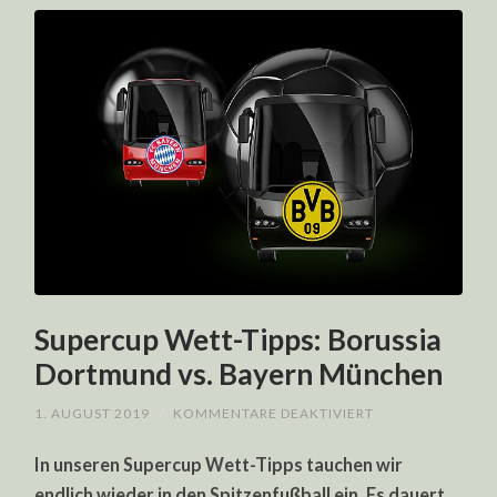
Supercup Wett-Tipps: Borussia
Dortmund vs. Bayern München
FÜR
1. AUGUST 2019
/
KOMMENTARE DEAKTIVIERT
SUPERCUP
WETT-
In unseren Supercup Wett-Tipps tauchen wir
TIPPS:
BORUSSIA
endlich wieder in den Spitzenfußball ein. Es dauert
DORTMUND