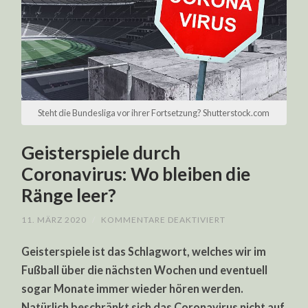
Steht die Bundesliga vor ihrer Fortsetzung? Shutterstock.com
Geisterspiele durch
Coronavirus: Wo bleiben die
Ränge leer?
FÜR
11. MÄRZ 2020
/
KOMMENTARE DEAKTIVIERT
GEISTERSPIELE
DURCH
Geisterspiele ist das Schlagwort, welches wir im
CORONAVIRUS:
WO
Fußball über die nächsten Wochen und eventuell
BLEIBEN
DIE
sogar Monate immer wieder hören werden.
RÄNGE
LEER?
Natürlich beschränkt sich das Coronavirus nicht auf