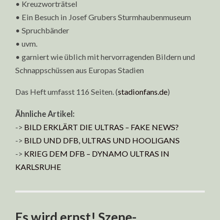
• Kreuzworträtsel
• Ein Besuch in Josef Grubers Sturmhaubenmuseum
• Spruchbänder
• uvm.
• garniert wie üblich mit hervorragenden Bildern und
Schnappschüssen aus Europas Stadien
Das Heft umfasst 116 Seiten. (
stadionfans.de
)
Ähnliche Artikel:
->
BILD ERKLÄRT DIE ULTRAS – FAKE NEWS?
->
BILD UND DFB, ULTRAS UND HOOLIGANS
->
KRIEG DEM DFB – DYNAMO ULTRAS IN
KARLSRUHE
Es wird ernst! Szene-