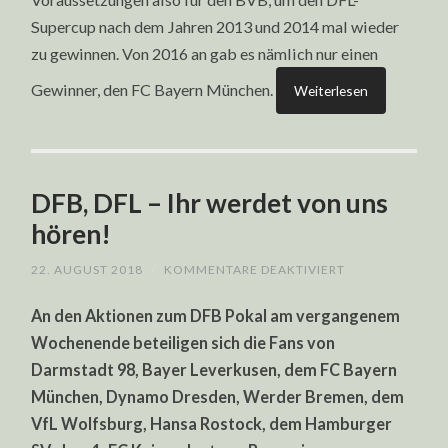
Supercup nach dem Jahren 2013 und 2014 mal wieder
zu gewinnen. Von 2016 an gab es nämlich nur einen
Gewinner, den FC Bayern München.
Weiterlesen
DFB, DFL – Ihr werdet von uns
hören!
FÜR
22. AUGUST 2018
/
KOMMENTARE DEAKTIVIERT
DFB,
DFL
An den Aktionen zum DFB Pokal am vergangenem
–
IHR
Wochenende beteiligen sich die Fans von
WERDET
VON
Darmstadt 98, Bayer Leverkusen, dem FC Bayern
UNS
HÖREN!
München, Dynamo Dresden, Werder Bremen, dem
VfL Wolfsburg, Hansa Rostock, dem Hamburger