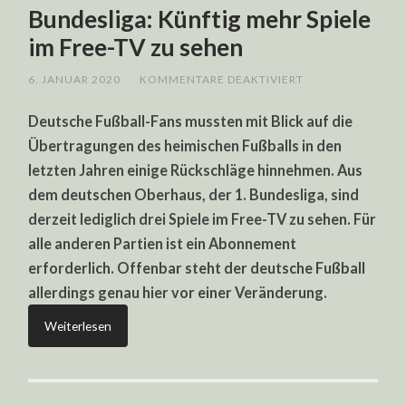
Bundesliga: Künftig mehr Spiele
im Free-TV zu sehen
FÜR
6. JANUAR 2020
/
KOMMENTARE DEAKTIVIERT
BUNDESLIGA:
KÜNFTIG
Deutsche Fußball-Fans mussten mit Blick auf die
MEHR
SPIELE
Übertragungen des heimischen Fußballs in den
IM
FREE-
letzten Jahren einige Rückschläge hinnehmen. Aus
TV
ZU
dem deutschen Oberhaus, der 1. Bundesliga, sind
SEHEN
derzeit lediglich drei Spiele im Free-TV zu sehen. Für
alle anderen Partien ist ein Abonnement
erforderlich. Offenbar steht der deutsche Fußball
allerdings genau hier vor einer Veränderung.
Weiterlesen