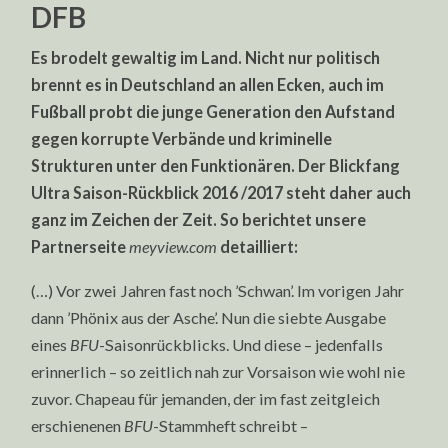
DFB
Es brodelt gewaltig im Land. Nicht nur politisch
brennt es in Deutschland an allen Ecken, auch im
Fußball probt die junge Generation den Aufstand
gegen korrupte Verbände und kriminelle
Strukturen unter den Funktionären. Der Blickfang
Ultra Saison-Rückblick 2016 /2017 steht daher auch
ganz im Zeichen der Zeit. So berichtet unsere
Partnerseite
meyview.com
detailliert:
(…) Vor zwei Jahren fast noch ’Schwan’. Im vorigen Jahr
dann ’Phönix aus der Asche’. Nun die siebte Ausgabe
eines
BFU
-Saisonrückblicks. Und diese – jedenfalls
erinnerlich – so zeitlich nah zur Vorsaison wie wohl nie
zuvor. Chapeau für jemanden, der im fast zeitgleich
erschienenen
BFU
-Stammheft schreibt –