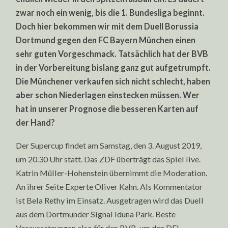
VS.
zwar noch ein wenig, bis die 1. Bundesliga beginnt.
BAYERN
MÜNCHEN
Doch hier bekommen wir mit dem Duell Borussia
Dortmund gegen den FC Bayern München einen
sehr guten Vorgeschmack. Tatsächlich hat der BVB
in der Vorbereitung bislang ganz gut aufgetrumpft.
Die Münchener verkaufen sich nicht schlecht, haben
aber schon Niederlagen einstecken müssen. Wer
hat in unserer Prognose die besseren Karten auf
der Hand?
Der Supercup findet am Samstag, den 3. August 2019,
um 20.30 Uhr statt. Das ZDF überträgt das Spiel live.
Katrin Müller-Hohenstein übernimmt die Moderation.
An ihrer Seite Experte Oliver Kahn. Als Kommentator
ist Bela Rethy im Einsatz. Ausgetragen wird das Duell
aus dem Dortmunder Signal Iduna Park. Beste
Voraussetzungen also für den BVB, um den DFL-