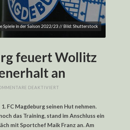
piele in der Saison 2022/23 // Bild: Shutterstock
g feuert Wollitz
senerhalt an
FÜR
OMMENTARE DEAKTIVIERT
1.
FC
MAGDEBURG
m 1. FC Magdeburg seinen Hut nehmen.
FEUERT
WOLLITZ
noch das Training, stand im Anschluss ein
UND
PEILT
äch mit Sportchef Maik Franz an. Am
KLASSENERHALT