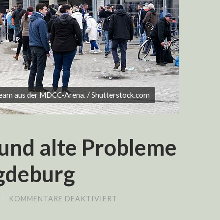
eam aus der MDCC-Arena. / Shutterstock.com
 und alte Probleme
gdeburg
FÜR
/
KOMMENTARE DEAKTIVIERT
NEUER
TRAINER