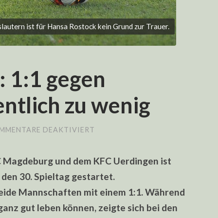
lautern ist für Hansa Rostock kein Grund zur Trauer.
 1:1 gegen
ntlich zu wenig
FÜR
MMENTARE DEAKTIVIERT
FC
MAGDEBURG:
1:1
C Magdeburg und dem KFC Uerdingen ist
GEGEN
UERDINGEN
 den 30. Spieltag gestartet.
EIGENTLICH
ZU
beide Mannschaften mit einem 1:1. Während
WENIG
anz gut leben können, zeigte sich bei den