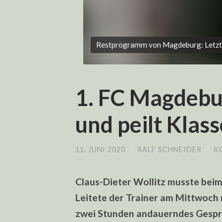
Restprogramm von Magdeburg: Letzte S
1. FC Magdebur
und peilt Klas
11. JUNI 2020
/
RALF SCHNEIDER
/
K
Claus-Dieter Wollitz musste bei
Leitete der Trainer am Mittwoch 
zwei Stunden andauerndes Gespr