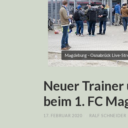
Magdeburg - Osnabrück Live-Str
Neuer Trainer
beim 1. FC Ma
17. FEBRUAR 2020
/
RALF SCHNEIDER