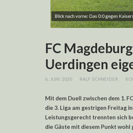
Blick nach vorne: Das 0:0 gegen Kaisers
FC Magdeburg:
Uerdingen eige
6. JUNI 2020
/
RALF SCHNEIDER
/
KO
Mit dem Duell zwischen dem 1. F
die 3. Liga am gestrigen Freitag in
Leistungsgerecht trennten sich 
die Gäste mit diesem Punkt wohl g