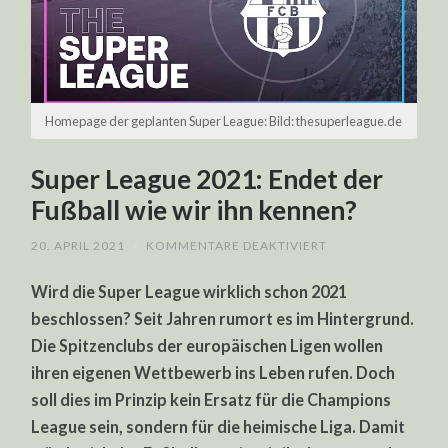
Homepage der geplanten Super League: Bild: thesuperleague.de
Super League 2021: Endet der
Fußball wie wir ihn kennen?
FÜR
20. APRIL 2021
/
KOMMENTARE DEAKTIVIERT
SUPER
LEAGUE
Wird die Super League wirklich schon 2021
2021:
ENDET
beschlossen? Seit Jahren rumort es im Hintergrund.
DER
FUSSBALL W
Die Spitzenclubs der europäischen Ligen wollen
IE W
IR I
ihren eigenen Wettbewerb ins Leben rufen. Doch
HN K
ENNEN?
soll dies im Prinzip kein Ersatz für die Champions
League sein, sondern für die heimische Liga. Damit