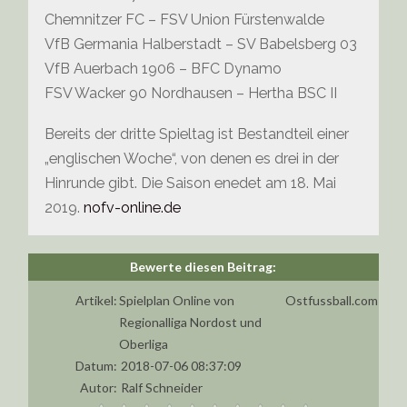
Chemnitzer FC – FSV Union Fürstenwalde
VfB Germania Halberstadt – SV Babelsberg 03
VfB Auerbach 1906 – BFC Dynamo
FSV Wacker 90 Nordhausen – Hertha BSC II
Bereits der dritte Spieltag ist Bestandteil einer
„englischen Woche“, von denen es drei in der
Hinrunde gibt. Die Saison enedet am 18. Mai
2019.
nofv-online.de
Artikel:
Spielplan Online von
Ostfussball.com
Regionalliga Nordost und
Oberliga
Datum:
2018-07-06 08:37:09
Autor:
Ralf Schneider