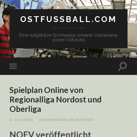
OSTFUSSBALL.COM
Eine subjektive Sichtweise unserer Ostvereine
sowie Ostclubs
Spielplan Online von
Regionalliga Nordost und
Oberliga
FÜR
6. JULI 2018
/
KOMMENTARE DEAKTIVIERT
SPIELPLAN
ONLINE
NOFV veröffentlicht
VON