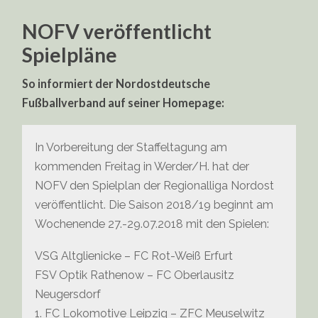
SPIELPLAN
ONLINE
NOFV veröffentlicht
VON
REGIONALLIGA
Spielpläne
NORDOST
UND
OBERLIGA
So informiert der Nordostdeutsche
Fußballverband auf seiner Homepage:
In Vorbereitung der Staffeltagung am
kommenden Freitag in Werder/H. hat der
NOFV den Spielplan der Regionalliga Nordost
veröffentlicht. Die Saison 2018/19 beginnt am
Wochenende 27.-29.07.2018 mit den Spielen:
VSG Altglienicke – FC Rot-Weiß Erfurt
FSV Optik Rathenow – FC Oberlausitz
Neugersdorf
1. FC Lokomotive Leipzig – ZFC Meuselwitz