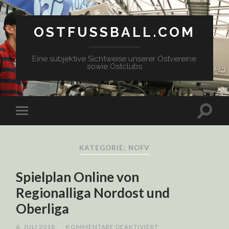
OSTFUSSBALL.COM
Eine subjektive Sichtweise unserer Ostvereine
sowie Ostclubs
KATEGORIE: NOFV
Spielplan Online von
Regionalliga Nordost und
Oberliga
FÜR
6. JULI 2018
/
KOMMENTARE DEAKTIVIERT