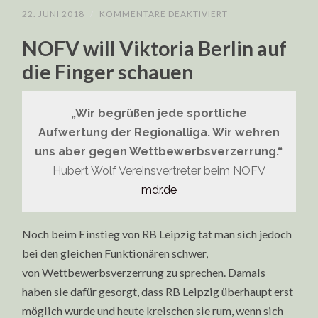
FÜR
22. JUNI 2018
/
KOMMENTARE DEAKTIVIERT
DIE
HEUCHLER
NOFV will Viktoria Berlin auf
VOM
NOFV
die Finger schauen
ZU
VIKTORIA
BERLIN
„Wir begrüßen jede sportliche
Aufwertung der Regionalliga. Wir wehren
uns aber gegen Wettbewerbsverzerrung.“
Hubert Wolf Vereinsvertreter beim NOFV
mdr.de
Noch beim Einstieg von RB Leipzig tat man sich jedoch
bei den gleichen Funktionären schwer,
von Wettbewerbsverzerrung zu sprechen. Damals
haben sie dafür gesorgt, dass RB Leipzig überhaupt erst
möglich wurde und heute kreischen sie rum, wenn sich