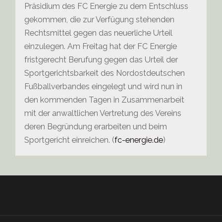
Präsidium des FC Energie zu dem Entschluss
gekommen, die zur Verfügung stehenden
Rechtsmittel gegen das neuerliche Urteil
einzulegen. Am Freitag hat der FC Energie
fristgerecht Berufung gegen das Urteil der
Sportgerichtsbarkeit des Nordostdeutschen
Fußballverbandes eingelegt und wird nun in
den kommenden Tagen in Zusammenarbeit
mit der anwaltlichen Vertretung des Vereins
deren Begründung erarbeiten und beim
Sportgericht einreichen. (
fc-energie.de
)