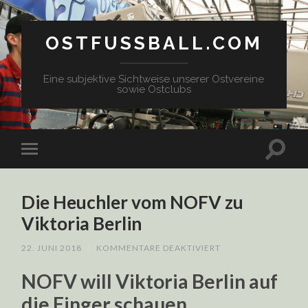
OSTFUSSBALL.COM
Eine subjektive Sichtweise unserer Ostvereine
sowie Ostclubs
Die Heuchler vom NOFV zu
Viktoria Berlin
FÜR
22. JUNI 2018
/
KOMMENTARE DEAKTIVIERT
DIE
HEUCHLER
NOFV will Viktoria Berlin auf
VOM
NOFV
die Finger schauen
ZU