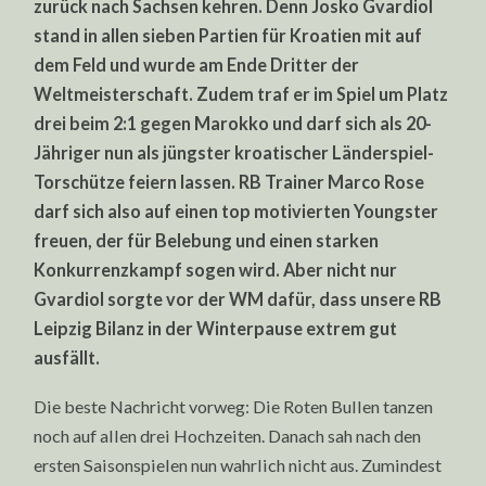
zurück nach Sachsen kehren. Denn Josko Gvardiol
RÜCKRUNDE
PROGNOSE
stand in allen sieben Partien für Kroatien mit auf
2022/2023:
BULLEN
dem Feld und wurde am Ende Dritter der
TANZEN
Weltmeisterschaft. Zudem traf er im Spiel um Platz
NOCH
AUF
drei beim 2:1 gegen Marokko und darf sich als 20-
DREI
HOCHZEITEN
Jähriger nun als jüngster kroatischer Länderspiel-
Torschütze feiern lassen. RB Trainer Marco Rose
darf sich also auf einen top motivierten Youngster
freuen, der für Belebung und einen starken
Konkurrenzkampf sogen wird. Aber nicht nur
Gvardiol sorgte vor der WM dafür, dass unsere RB
Leipzig Bilanz in der Winterpause extrem gut
ausfällt.
Die beste Nachricht vorweg: Die Roten Bullen tanzen
noch auf allen drei Hochzeiten. Danach sah nach den
ersten Saisonspielen nun wahrlich nicht aus. Zumindest