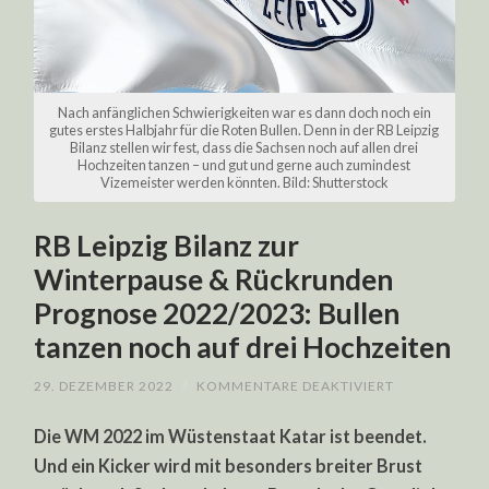
Nach anfänglichen Schwierigkeiten war es dann doch noch ein
gutes erstes Halbjahr für die Roten Bullen. Denn in der RB Leipzig
Bilanz stellen wir fest, dass die Sachsen noch auf allen drei
Hochzeiten tanzen – und gut und gerne auch zumindest
Vizemeister werden könnten. Bild: Shutterstock
RB Leipzig Bilanz zur
Winterpause & Rückrunden
Prognose 2022/2023: Bullen
tanzen noch auf drei Hochzeiten
FÜR
29. DEZEMBER 2022
/
KOMMENTARE DEAKTIVIERT
RB
LEIPZIG
Die WM 2022 im Wüstenstaat Katar ist beendet.
BILANZ
ZUR
Und ein Kicker wird mit besonders breiter Brust
WINTERPAUS
&