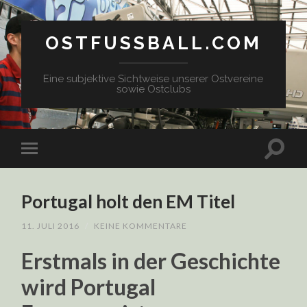
OSTFUSSBALL.COM
Eine subjektive Sichtweise unserer Ostvereine
sowie Ostclubs
Portugal holt den EM Titel
11. JULI 2016
/
KEINE KOMMENTARE
Erstmals in der Geschichte
wird Portugal