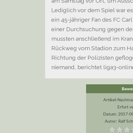
am Samstag vor Ort, um Aussch
Lediglich vor dem Spiel war 
ein 45-jähriger Fan des FC Car
einer Durchsuchung gegen den
mussten anschließend im Kra
Rückweg vom Stadion zum Hau
Richtung der Polizisten geflog
niemand, berichtet liga3-onlin
Artikel:
Nachtra
Erfurt v
Datum:
2017-09
Autor:
Ralf Sc