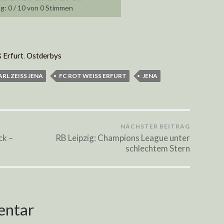
0
/
10
von
0
Stimmen
 Erfurt
,
Ostderbys
ARL ZEISS JENA
FC ROT WEISS ERFURT
JENA
NÄCHSTER BEITRAG
ck –
RB Leipzig: Champions League unter
schlechtem Stern
entar