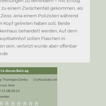
reitungen zu verhindern – mit Erfolg.
es zu einem Zwischenfall gekommen, als
l Zeiss Jena einem Polizisten während
 Kopf getreten haben soll. Beide
nkenhaus behandelt werden. Auf dem
ptbahnhof sollen Flaschen in
en sein, verletzt wurde aber offenbar
e.de
g Thüringen Derby:
Ostfussball.com
ersus Jena
-11 08:58:15
hneider