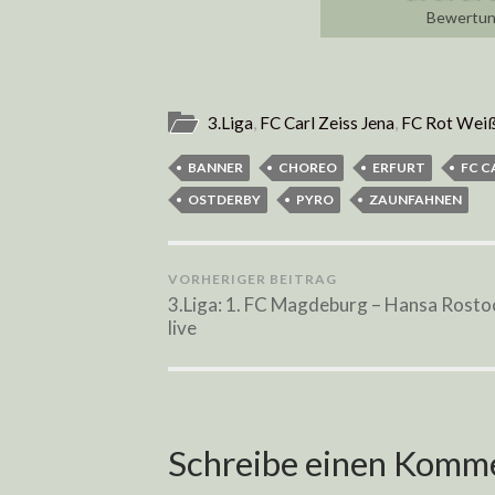
3.Liga
,
FC Carl Zeiss Jena
,
FC Rot Weiß
BANNER
CHOREO
ERFURT
FC C
OSTDERBY
PYRO
ZAUNFAHNEN
VORHERIGER BEITRAG
3.Liga: 1. FC Magdeburg – Hansa Rosto
live
Schreibe einen Komm