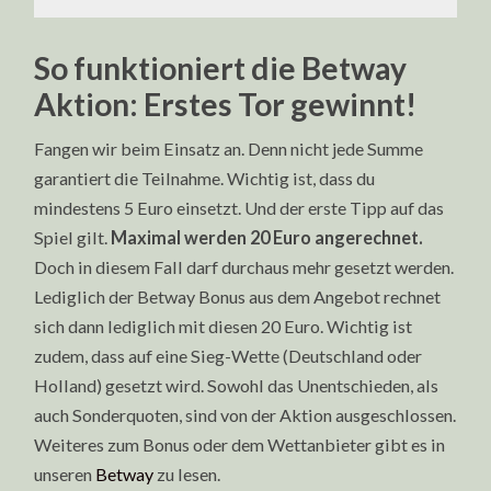
So funktioniert die Betway
Aktion: Erstes Tor gewinnt!
Fangen wir beim Einsatz an. Denn nicht jede Summe
garantiert die Teilnahme. Wichtig ist, dass du
mindestens 5 Euro einsetzt. Und der erste Tipp auf das
Spiel gilt.
Maximal werden 20 Euro angerechnet.
Doch in diesem Fall darf durchaus mehr gesetzt werden.
Lediglich der Betway Bonus aus dem Angebot rechnet
sich dann lediglich mit diesen 20 Euro. Wichtig ist
zudem, dass auf eine Sieg-Wette (Deutschland oder
Holland) gesetzt wird. Sowohl das Unentschieden, als
auch Sonderquoten, sind von der Aktion ausgeschlossen.
Weiteres zum Bonus oder dem Wettanbieter gibt es in
unseren
Betway
zu lesen.