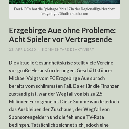
Der NOFV hat die Spieltage 9 bis 17 in der Regionalliga Nordost
festgelegt. / Shutterstock.com
Erzgebirge Aue ohne Probleme:
Acht Spieler vor Vertragsende
FÜR
23. APRIL 2020
/
KOMMENTARE DEAKTIVIERT
ERZGEBIRGE
AUE
Die aktuelle Gesundheitskrise stellt viele Vereine
OHNE
PROBLEME:
vor große Herausforderungen. Geschäftsführer
ACHT
SPIELER
Michael Voigt vom FC Erzgebirge Aue sprach
VOR
VERTRAGSENDE
bereits vom schlimmsten Fall. Da er für die Finanzen
zuständig ist, war der Wegfall von bis zu 2,5
Millionen Euro gemeint. Diese Summe würde jedoch
das Ausbleiben der Zuschauer, der Wegfall von
Sponsorengeldern und die fehlende TV-Rate
bedingen. Tatsächlich zeichnet sich jedoch eine