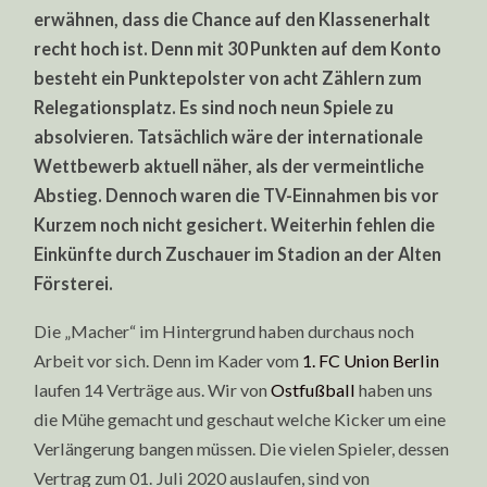
JULI
erwähnen, dass die Chance auf den Klassenerhalt
2020
recht hoch ist. Denn mit 30 Punkten auf dem Konto
AUS
besteht ein Punktepolster von acht Zählern zum
Relegationsplatz. Es sind noch neun Spiele zu
absolvieren. Tatsächlich wäre der internationale
Wettbewerb aktuell näher, als der vermeintliche
Abstieg. Dennoch waren die TV-Einnahmen bis vor
Kurzem noch nicht gesichert. Weiterhin fehlen die
Einkünfte durch Zuschauer im Stadion an der Alten
Försterei.
Die „Macher“ im Hintergrund haben durchaus noch
Arbeit vor sich. Denn im Kader vom
1. FC Union Berlin
laufen 14 Verträge aus. Wir von
Ostfußball
haben uns
die Mühe gemacht und geschaut welche Kicker um eine
Verlängerung bangen müssen. Die vielen Spieler, dessen
Vertrag zum 01. Juli 2020 auslaufen, sind von