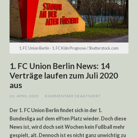
1. FC Union Berlin - 1. FC Köln Prognose / Shutterstock.com
1. FC Union Berlin News: 14
Verträge laufen zum Juli 2020
aus
FÜR
26. APRIL 2020
/
KOMMENTARE DEAKTIVIERT
1.
FC
Der 1. FC Union Berlin findet sich in der 1.
UNION
BERLIN
Bundesliga auf dem elften Platz wieder. Doch diese
NEWS:
14
News ist, wird doch seit Wochen kein Fußball mehr
VERTRÄGE
LAUFEN
gespielt, alt. Dennoch ist es nicht ganz unwichtig zu
ZUM